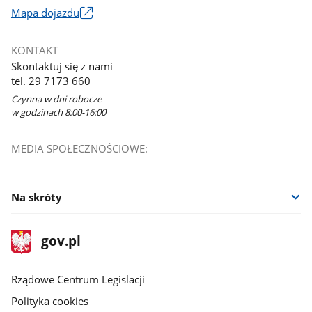
Link
Mapa dojazdu
otworzy
się
KONTAKT
w
Skontaktuj się z nami
nowym
tel. 29 7173 660
oknie
Czynna w dni robocze
w godzinach 8:00-16:00
MEDIA SPOŁECZNOŚCIOWE:
Na skróty
stopka
Strona
gov.pl
gov.pl
główna
Rządowe Centrum Legislacji
Polityka cookies