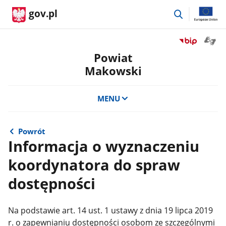
przejdź
gov.pl
do
wyszukiwar
Otwór
Przejdź
okno
do
Powiat
z
serwisu
Makowski
tłuma
Biuletyn
języka
Informacji
migow
Publicznej
MENU
Powiat
Makowski
Powrót
Informacja o wyznaczeniu
koordynatora do spraw
dostępności
Na podstawie art. 14 ust. 1 ustawy z dnia 19 lipca 2019
r. o zapewnianiu dostępności osobom ze szczególnymi