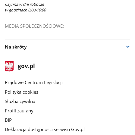
Czynna w dni robocze
w godzinach 8:00-16:00
MEDIA SPOŁECZNOŚCIOWE:
Na skróty
stopka
Strona
gov.pl
gov.pl
główna
Rządowe Centrum Legislacji
Polityka cookies
Służba cywilna
Profil zaufany
BIP
Deklaracja dostępności serwisu Gov.pl