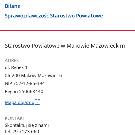
Bilans
Sprawozdawczość Starostwo Powiatowe
stopka
Starostwo Powiatowe w Makowie Mazowieckim
ADRES
ul. Rynek 1
06-200 Maków Mazowiecki
NIP 757-12-85-494
Regon 550668440
Link
Mapa dojazdu
otworzy
się
KONTAKT
w
Skontaktuj się z nami
nowym
tel. 29 7173 660
oknie