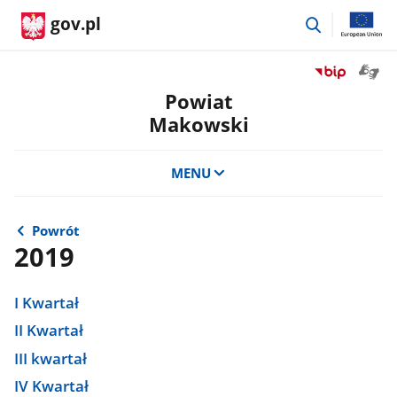
przejdź
gov.pl
do
wyszukiwar
Otwór
Przejdź
okno
do
Powiat
z
serwisu
Makowski
tłuma
Biuletyn
języka
Informacji
migow
Publicznej
MENU
Powiat
Makowski
Powrót
2019
I Kwartał
II Kwartał
III kwartał
IV Kwartał