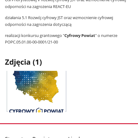
odporności na zagrożenia REACT-EU
działania 5.1 Rozwój cyfrowy JST oraz wzmocnienie cyfrowej
odporności na zagrożenia dotyczącą
realizacji konkursu grantowego "
Cyfrowy Powiat
" o numerze
POPC.05.01.00-00-0001/21-00
Zdjęcia (1)
Pokaż
zdjęcie
1
z