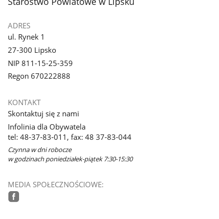
stopka
Starostwo Powiatowe w Lipsku
galerii.
ADRES
ul. Rynek 1
27-300 Lipsko
NIP 811-15-25-359
Regon 670222888
KONTAKT
Skontaktuj się z nami
Infolinia dla Obywatela
tel: 48-37-83-011, fax: 48 37-83-044
Czynna w dni robocze
w godzinach poniedziałek-piątek 7:30-15:30
MEDIA SPOŁECZNOŚCIOWE:
facebook