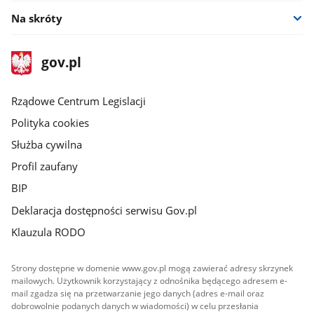
Na skróty
stopka
Strona
gov.pl
gov.pl
główna
Rządowe Centrum Legislacji
Polityka cookies
Służba cywilna
Profil zaufany
BIP
Deklaracja dostępności serwisu Gov.pl
Klauzula RODO
Strony dostępne w domenie www.gov.pl mogą zawierać adresy skrzynek
mailowych. Użytkownik korzystający z odnośnika będącego adresem e-
mail zgadza się na przetwarzanie jego danych (adres e-mail oraz
dobrowolnie podanych danych w wiadomości) w celu przesłania