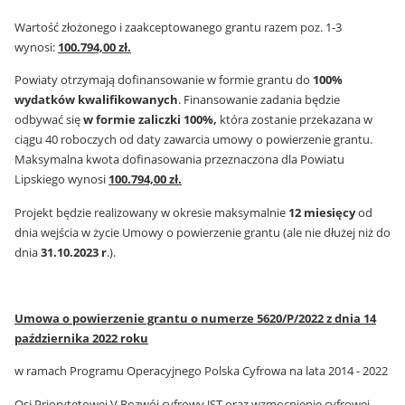
Wartość złożonego i zaakceptowanego grantu razem poz. 1-3
wynosi:
100.794,00 zł.
Powiaty otrzymają dofinansowanie w formie grantu do
100%
wydatków kwalifikowanych
. Finansowanie zadania będzie
odbywać się
w formie zaliczki 100%,
która zostanie przekazana w
ciągu 40 roboczych od daty zawarcia umowy o powierzenie grantu.
Maksymalna kwota dofinasowania przeznaczona dla Powiatu
Lipskiego wynosi
100.794,00 zł.
Projekt będzie realizowany w okresie maksymalnie
12 miesięcy
od
dnia wejścia w życie Umowy o powierzenie grantu (ale nie dłużej niż do
dnia
31.10.2023 r
.).
Umowa o powierzenie grantu o numerze 5620/P/2022 z dnia 14
października 2022 roku
w ramach Programu Operacyjnego Polska Cyfrowa na lata 2014 - 2022
Osi Priorytetowej V Rozwój cyfrowy JST oraz wzmocnienie cyfrowej