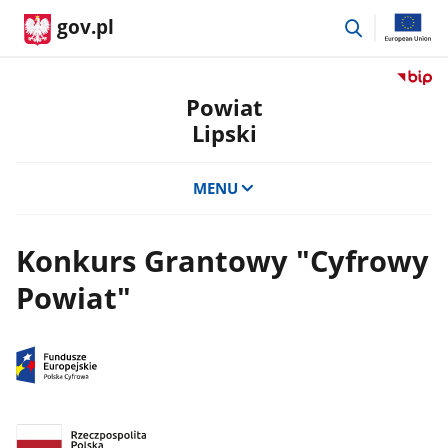
przejdź
gov.pl
do
wyszukiwar
Przejdź
do
Powiat
serwis
Lipski
Biulety
Informa
Publicz
MENU
Powiat
Lipski
Konkurs Grantowy "Cyfrowy
Powiat"