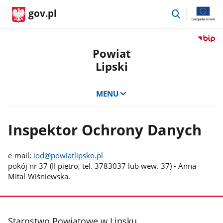
przejdź
gov.pl
do
wyszukiwar
Przejdź
do
Powiat
serwis
Lipski
Biulety
Informa
Publicz
MENU
Powiat
Lipski
Inspektor Ochrony Danych
e-mail:
iod@powiatlipsko.pl
pokój nr 37 (II piętro, tel. 3783037 lub wew. 37) - Anna
Mital-Wiśniewska.
stopka
Starostwo Powiatowe w Lipsku