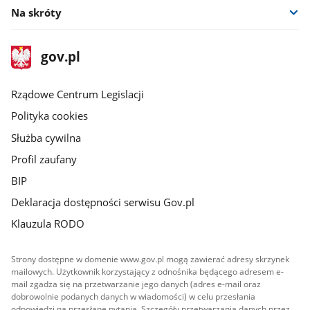
Na skróty
stopka
Strona
gov.pl
gov.pl
główna
Rządowe Centrum Legislacji
Polityka cookies
Służba cywilna
Profil zaufany
BIP
Deklaracja dostępności serwisu Gov.pl
Klauzula RODO
Strony dostępne w domenie www.gov.pl mogą zawierać adresy skrzynek
mailowych. Użytkownik korzystający z odnośnika będącego adresem e-
mail zgadza się na przetwarzanie jego danych (adres e-mail oraz
dobrowolnie podanych danych w wiadomości) w celu przesłania
odpowiedzi na przesłane pytania. Szczegóły przetwarzania danych przez