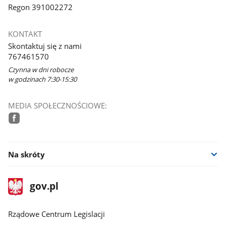
Regon 391002272
KONTAKT
Skontaktuj się z nami
767461570
Czynna w dni robocze
w godzinach 7:30-15:30
MEDIA SPOŁECZNOŚCIOWE:
facebook
Na skróty
stopka
Strona
gov.pl
gov.pl
główna
Rządowe Centrum Legislacji