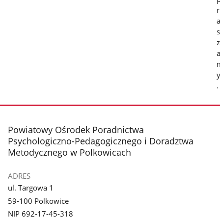
r
s
z
.
stopka
Powiatowy Ośrodek Poradnictwa
Psychologiczno-Pedagogicznego i Doradztwa
Metodycznego w Polkowicach
ADRES
ul. Targowa 1
59-100 Polkowice
NIP 692-17-45-318