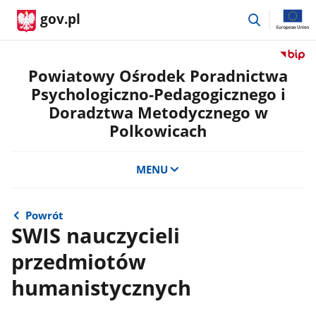
przejdź
gov.pl
do
wyszukiwa
Przejdź
do
Powiatowy Ośrodek Poradnictwa
serwis
Psychologiczno-Pedagogicznego i
Biulety
Doradztwa Metodycznego w
Informa
Polkowicach
Publicz
Powiat
Ośrode
MENU
Poradn
Psycho
Pedago
Powrót
i
SWIS nauczycieli
Doradz
Metody
przedmiotów
w
Polkow
humanistycznych