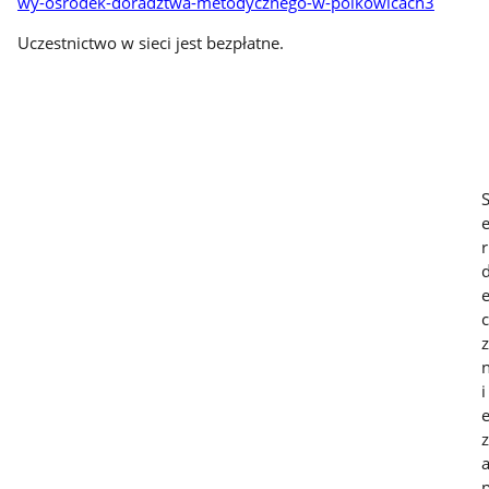
wy-osrodek-doradztwa-metodycznego-w-polkowicach3
Uczestnictwo w sieci jest bezpłatne.
r
c
z
i
z