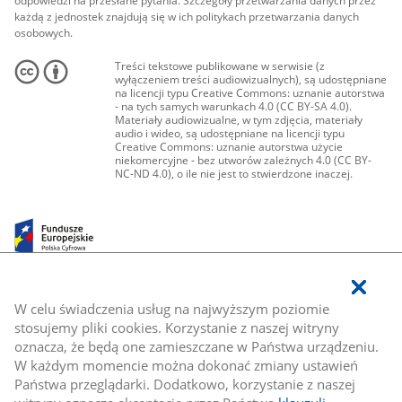
odpowiedzi na przesłane pytania. Szczegóły przetwarzania danych przez
każdą z jednostek znajdują się w ich politykach przetwarzania danych
osobowych.
Treści tekstowe publikowane w serwisie (z
wyłączeniem treści audiowizualnych), są udostępniane
na licencji typu Creative Commons: uznanie autorstwa
- na tych samych warunkach 4.0 (CC BY-SA 4.0).
Materiały audiowizualne, w tym zdjęcia, materiały
audio i wideo, są udostępniane na licencji typu
Creative Commons: uznanie autorstwa użycie
niekomercyjne - bez utworów zależnych 4.0 (CC BY-
NC-ND 4.0), o ile nie jest to stwierdzone inaczej.
W celu świadczenia usług na najwyższym poziomie
stosujemy pliki cookies. Korzystanie z naszej witryny
oznacza, że będą one zamieszczane w Państwa urządzeniu.
W każdym momencie można dokonać zmiany ustawień
Państwa przeglądarki. Dodatkowo, korzystanie z naszej