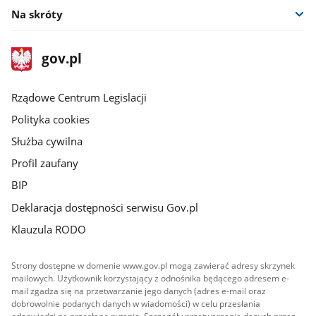
Na skróty
stopka
Strona
gov.pl
gov.pl
główna
Rządowe Centrum Legislacji
Polityka cookies
Służba cywilna
Profil zaufany
BIP
Deklaracja dostępności serwisu Gov.pl
Klauzula RODO
Strony dostępne w domenie www.gov.pl mogą zawierać adresy skrzynek
mailowych. Użytkownik korzystający z odnośnika będącego adresem e-
mail zgadza się na przetwarzanie jego danych (adres e-mail oraz
dobrowolnie podanych danych w wiadomości) w celu przesłania