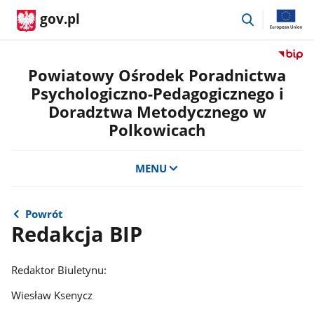
przejdź
gov.pl
do
wyszukiwar
Przejdź
do
Powiatowy Ośrodek Poradnictwa
serwis
Psychologiczno-Pedagogicznego i
Biulety
Doradztwa Metodycznego w
Informa
Polkowicach
Publicz
Powiat
Ośrode
MENU
Poradn
Psycho
Pedago
Powrót
i
Redakcja BIP
Doradz
Metody
w
Redaktor Biuletynu:
Polkow
Wiesław Ksenycz