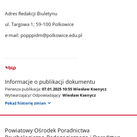
Adres Redakcji Biuletynu
ul. Targowa 1; 59-100 Polkowice
e-mail: popppidm@polkowice.edu.pl
Informacje o publikacji dokumentu
Pierwsza publikacja:
07.01.2025 10:55 Wiesław Ksenycz
Wytwarzający/ Odpowiadający:
Wiesław Ksenycz
Pokaż historię zmian
stopka
Powiatowy Ośrodek Poradnictwa