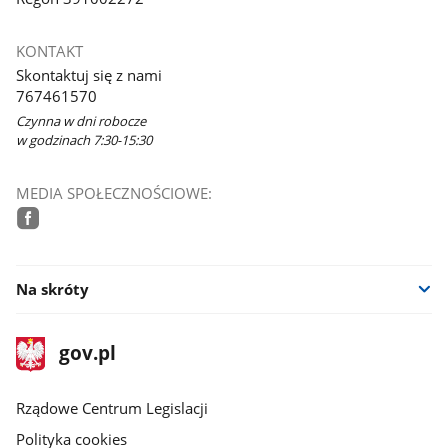
KONTAKT
Skontaktuj się z nami
767461570
Czynna w dni robocze
w godzinach 7:30-15:30
MEDIA SPOŁECZNOŚCIOWE:
facebook
Na skróty
stopka
Strona
gov.pl
gov.pl
główna
Rządowe Centrum Legislacji
Polityka cookies