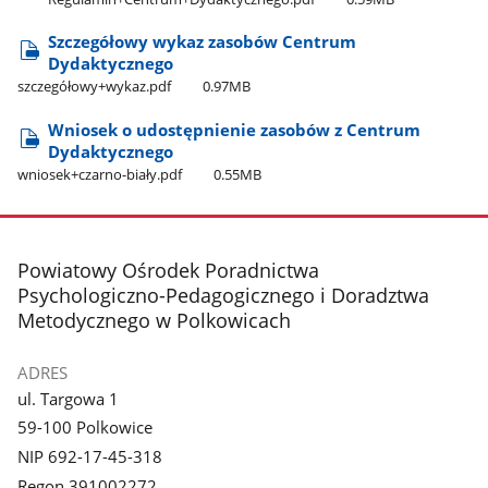
Szczegółowy wykaz zasobów Centrum
Dydaktycznego
szczegółowy+wykaz.pdf
0.97MB
Wniosek o udostępnienie zasobów z Centrum
Dydaktycznego
wniosek+czarno-biały.pdf
0.55MB
stopka
Powiatowy Ośrodek Poradnictwa
Psychologiczno-Pedagogicznego i Doradztwa
Metodycznego w Polkowicach
ADRES
ul. Targowa 1
59-100 Polkowice
NIP 692-17-45-318
Regon 391002272