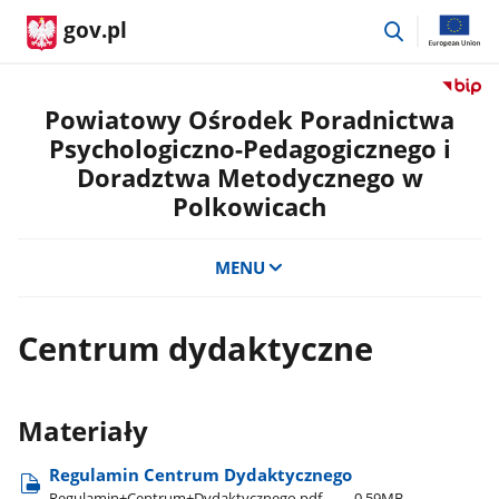
przejdź
gov.pl
do
wyszukiwar
Przejdź
do
Powiatowy Ośrodek Poradnictwa
serwis
Psychologiczno-Pedagogicznego i
Biulety
Doradztwa Metodycznego w
Informa
Polkowicach
Publicz
Powiat
Ośrode
MENU
Poradn
Psycho
Pedago
Centrum dydaktyczne
i
Doradz
Metody
w
Materiały
Polkow
Regulamin Centrum Dydaktycznego
Regulamin+Centrum+Dydaktycznego.pdf
0.59MB