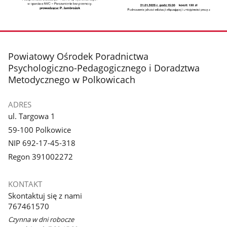
Pokaż
Pokaż
zdjęcie
zdjęcie
1
2
z
z
stopka
Powiatowy Ośrodek Poradnictwa
galerii.
galerii.
Psychologiczno-Pedagogicznego i Doradztwa
Metodycznego w Polkowicach
ADRES
ul. Targowa 1
59-100 Polkowice
NIP 692-17-45-318
Regon 391002272
KONTAKT
Skontaktuj się z nami
767461570
Czynna w dni robocze