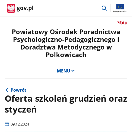
przejdź
gov.pl
do
wyszukiwar
Przejdź
do
Powiatowy Ośrodek Poradnictwa
serwis
Psychologiczno-Pedagogicznego i
Biulety
Doradztwa Metodycznego w
Informa
Polkowicach
Publicz
Powiat
Ośrode
MENU
Poradn
Psycho
Pedago
Powrót
i
Oferta szkoleń grudzień oraz
Doradz
Metody
styczeń
w
Polkow
09.12.2024