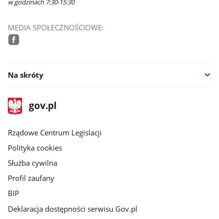
w godzinach 7:30-15:30
MEDIA SPOŁECZNOŚCIOWE:
facebook
Na skróty
stopka
Strona
gov.pl
gov.pl
główna
Rządowe Centrum Legislacji
Polityka cookies
Służba cywilna
Profil zaufany
BIP
Deklaracja dostępności serwisu Gov.pl