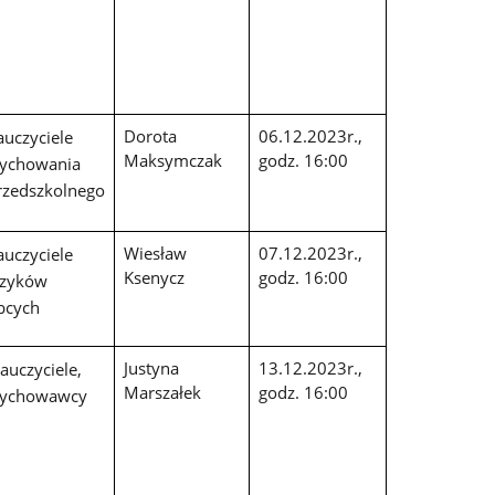
Dorota
06.12.2023r.,
auczyciele
Maksymczak
godz. 16:00
ychowania
rzedszkolnego
Wiesław
07.12.2023r.,
auczyciele
Ksenycz
godz. 16:00
ęzyków
bcych
Justyna
13.12.2023r.,
auczyciele,
Marszałek
godz. 16:00
ychowawcy