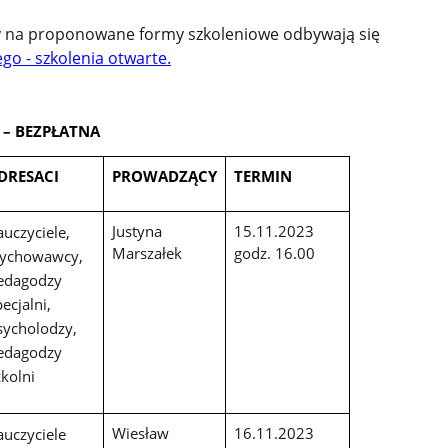
y na proponowane formy szkoleniowe odbywają się
go - szkolenia otwarte.
– BEZPŁATNA
DRESACI
PROWADZĄCY
TERMIN
Justyna
15.11.2023
auczyciele,
Marszałek
godz. 16.00
ychowawcy,
edagodzy
ecjalni,
sycholodzy,
edagodzy
zkolni
Wiesław
16.11.2023
auczyciele