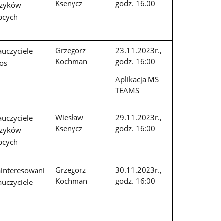
Ksenycz
godz. 16.00
ęzyków
bcych
Grzegorz
23.11.2023r.,
auczyciele
Kochman
godz. 16:00
os
Aplikacja MS
TEAMS
Wiesław
29.11.2023r.,
auczyciele
Ksenycz
godz. 16:00
ęzyków
bcych
Grzegorz
30.11.2023r.,
ainteresowani
Kochman
godz. 16:00
auczyciele