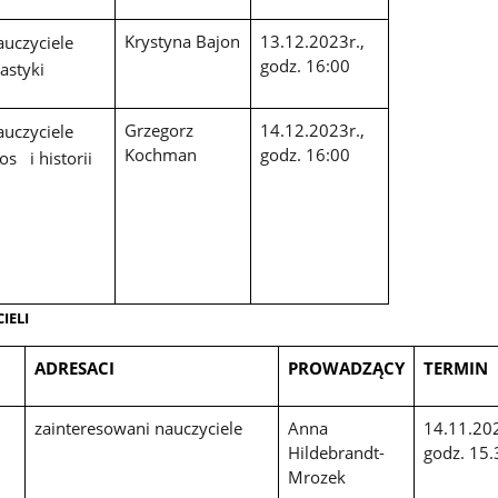
Krystyna Bajon
13.12.2023r.,
auczyciele
godz. 16:00
lastyki
Grzegorz
14.12.2023r.,
auczyciele
Kochman
godz. 16:00
os i historii
IELI
ADRESACI
PROWADZĄCY
TERMIN
a
zainteresowani nauczyciele
Anna
14.11.20
Hildebrandt-
godz. 15.
Mrozek