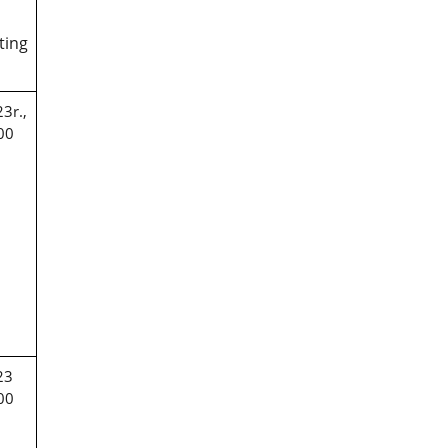
ting
3r.,
00
23
00