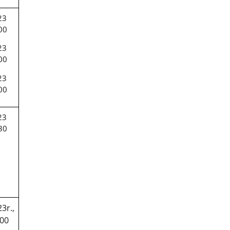
23
00
23
00
23
00
23
30
3r.,
:00