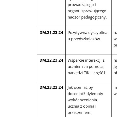
prowadzącego i
organu sprawującego
nadzór pedagogiczny.
DM.21.23.24
Pozytywna dyscyplina
n
u przedszkolaków.
w
p
DM.22.23.24
Wsparcie interakcji z
n
uczniem za pomocą
j
narzędzi TiK – część I.
o
DM.23.23.24
Jak oceniać by
n
doceniać?-dylematy
w
wokół oceniania
ucznia z opinią i
orzeczeniem.