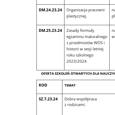
DM.24.23.24
Organizacja pracowni
n
plastycznej.
p
DM.25.23.24
Zasady formuły
n
egzaminu maturalnego
w
z przedmiotów WOS i
historii w sesji letniej
roku szkolnego
2023/2024.
OFERTA SZKOLEŃ OTWARTYCH DLA NAUCZYC
KOD
TEMAT
SZ.7.23.24
Dobra współprac
z rodzicami.