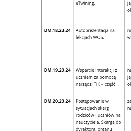
eTwining.
j
o
DM.18.23.24
Autoprezentacja na
n
lekcjach WOS.
w
DM.19.23.24
Wsparcie interakcji z
n
uczniem za pomocą
j
narzędzi TiK – część I.
o
DM.20.23.24
Postępowanie w
z
sytuacjach skarg
n
rodziców i uczniów na
nauczyciela. Skarga do
dyrektora, organu