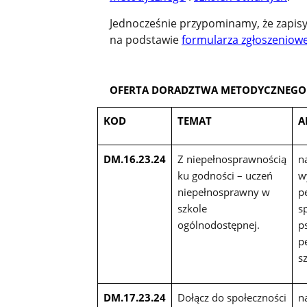
Jednocześnie przypominamy, że zapis
na podstawie
formularza zgłoszeniowe
OFERTA DORADZTWA METODYCZNEGO 
KOD
TEMAT
A
DM.16.23.24
Z niepełnosprawnością
n
ku godności – uczeń
w
niepełnosprawny w
p
szkole
sp
ogólnodostępnej.
p
p
s
DM.17.23.24
Dołącz do społeczności
n