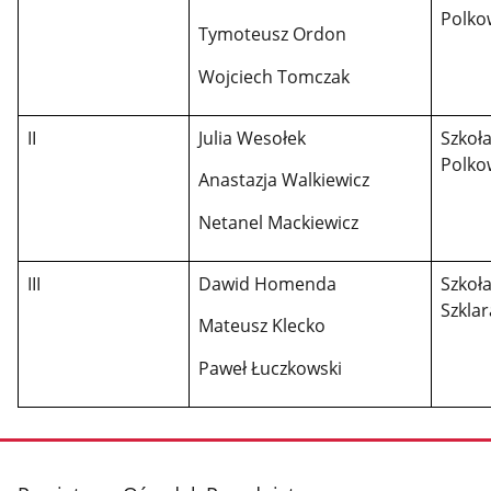
Polko
Tymoteusz Ordon
Wojciech Tomczak
II
Julia Wesołek
Szkoł
Polko
Anastazja Walkiewicz
Netanel Mackiewicz
III
Dawid Homenda
Szkoł
Szkla
Mateusz Klecko
Paweł Łuczkowski