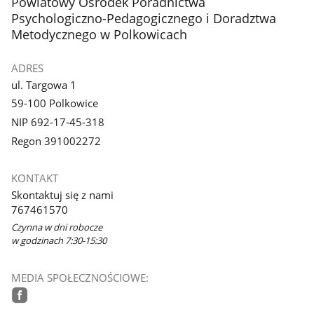
stopka
Powiatowy Ośrodek Poradnictwa
Psychologiczno-Pedagogicznego i Doradztwa
Metodycznego w Polkowicach
ADRES
ul. Targowa 1
59-100 Polkowice
NIP 692-17-45-318
Regon 391002272
KONTAKT
Skontaktuj się z nami
767461570
Czynna w dni robocze
w godzinach 7:30-15:30
MEDIA SPOŁECZNOŚCIOWE:
facebook