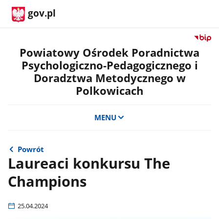
gov.pl
Przejdź
do
Powiatowy Ośrodek Poradnictwa
serwis
Psychologiczno-Pedagogicznego i
Biulety
Doradztwa Metodycznego w
Informa
Polkowicach
Publicz
Powiat
Ośrode
MENU
Poradn
Psycho
Pedago
Powrót
i
Laureaci konkursu The
Doradz
Metody
Champions
w
Polkow
25.04.2024