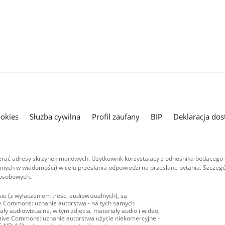
ookies
Służba cywilna
Profil zaufany
BIP
Deklaracja dos
ać adresy skrzynek mailowych. Użytkownik korzystający z odnośnika będącego 
nych w wiadomości) w celu przesłania odpowiedzi na przesłane pytania. Szczegó
 osobowych.
ie (z wyłączeniem treści audiowizualnych), są
ive Commons: uznanie autorstwa - na tych samych
ły audiowizualne, w tym zdjęcia, materiały audio i wideo,
eative Commons: uznanie autorstwa użycie niekomercyjne -