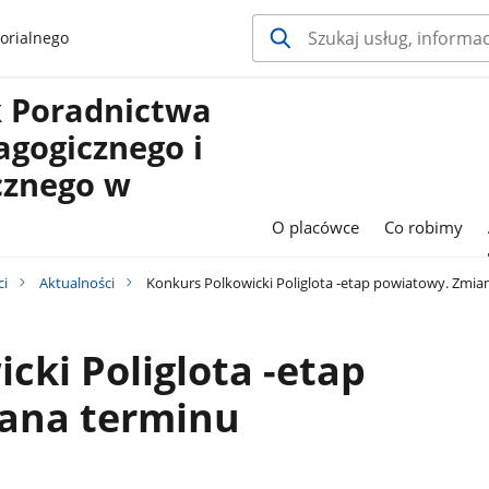
orialnego
 Poradnictwa
agogicznego i
cznego w
O placówce
Co robimy
ci
Aktualności
Konkurs Polkowicki Poliglota -etap powiatowy. Zmia
cki Poliglota -etap
ana terminu