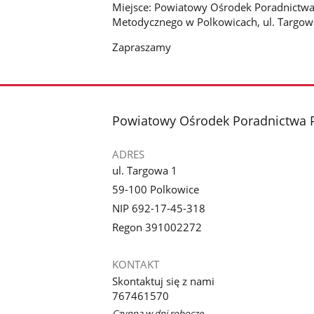
Miejsce: Powiatowy Ośrodek Poradnictwa
Metodycznego w Polkowicach, ul. Targowa 
Zapraszamy
stopka
Powiatowy Ośrodek Poradnictwa 
ADRES
ul. Targowa 1
59-100 Polkowice
NIP 692-17-45-318
Regon 391002272
KONTAKT
Skontaktuj się z nami
767461570
Czynna w dni robocze