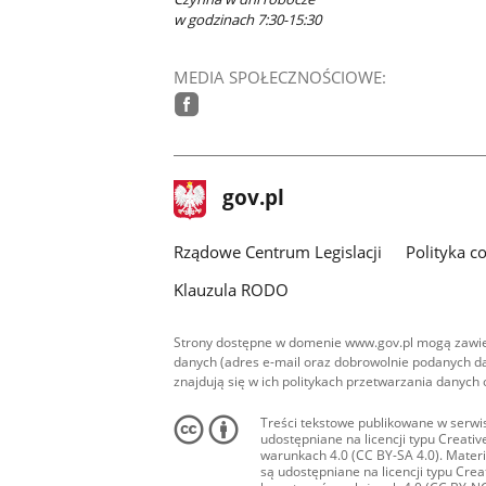
w godzinach 7:30-15:30
MEDIA SPOŁECZNOŚCIOWE:
facebook
stopka
Strona
gov.pl
gov.pl
główna
Rządowe Centrum Legislacji
Polityka c
Klauzula RODO
Strony dostępne w domenie www.gov.pl mogą zawier
danych (adres e-mail oraz dobrowolnie podanych da
znajdują się w ich politykach przetwarzania danych
Treści tekstowe publikowane w serwis
udostępniane na licencji typu Creat
warunkach 4.0 (CC BY-SA 4.0). Materia
są udostępniane na licencji typu Cr