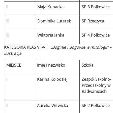
II
Maja Kubacka
SP 3 Polkowice
III
Dominika Luterek
SP Rzeczyca
III
Wiktoria Janka
SP 4 Polkowice
KATEGORIA KLAS VII-VIII
„Boginie i Bogowie w mitologii” –
ilustracja
MIEJSCE
Imię i nazwisko
Szkoła
I
Karina Kołodziej
Zespół Szkolno-
Przedszkolny w
Radwanicach
II
Aurelia Witwicka
SP 2 Polkowice