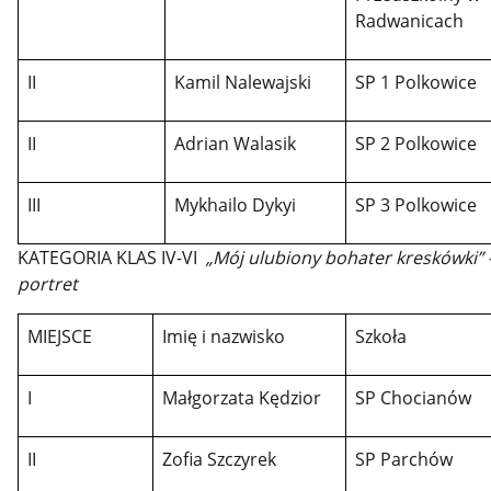
Radwanicach
II
Kamil Nalewajski
SP 1 Polkowice
II
Adrian Walasik
SP 2 Polkowice
III
Mykhailo Dykyi
SP 3 Polkowice
KATEGORIA KLAS IV-VI
„Mój ulubiony bohater kreskówki” 
portret
MIEJSCE
Imię i nazwisko
Szkoła
I
Małgorzata Kędzior
SP Chocianów
II
Zofia Szczyrek
SP Parchów