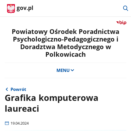
gov.pl
Przejdź
do
Powiatowy Ośrodek Poradnictwa
serwis
Psychologiczno-Pedagogicznego i
Biulety
Doradztwa Metodycznego w
Informa
Polkowicach
Publicz
Powiat
Ośrode
MENU
Poradn
Psycho
Pedago
Powrót
i
Grafika komputerowa
Doradz
Metody
laureaci
w
Polkow
19.04.2024