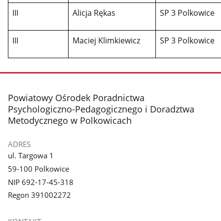
III
Alicja Rękas
SP 3 Polkowice
III
Maciej Klimkiewicz
SP 3 Polkowice
stopka
Powiatowy Ośrodek Poradnictwa
Psychologiczno-Pedagogicznego i Doradztwa
Metodycznego w Polkowicach
ADRES
ul. Targowa 1
59-100 Polkowice
NIP 692-17-45-318
Regon 391002272