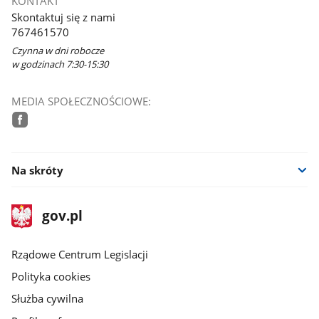
KONTAKT
Skontaktuj się z nami
767461570
Czynna w dni robocze
w godzinach 7:30-15:30
MEDIA SPOŁECZNOŚCIOWE:
facebook
Na skróty
stopka
Strona
gov.pl
gov.pl
główna
Rządowe Centrum Legislacji
Polityka cookies
Służba cywilna