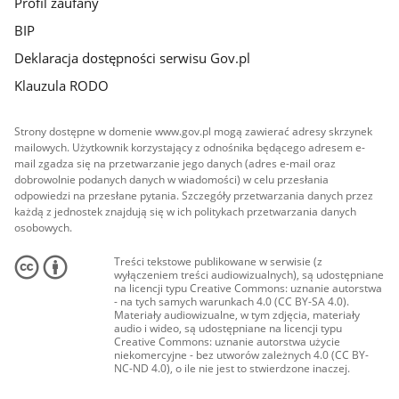
Profil zaufany
BIP
Deklaracja dostępności serwisu Gov.pl
Klauzula RODO
Strony dostępne w domenie www.gov.pl mogą zawierać adresy skrzynek
mailowych. Użytkownik korzystający z odnośnika będącego adresem e-
mail zgadza się na przetwarzanie jego danych (adres e-mail oraz
dobrowolnie podanych danych w wiadomości) w celu przesłania
odpowiedzi na przesłane pytania. Szczegóły przetwarzania danych przez
każdą z jednostek znajdują się w ich politykach przetwarzania danych
osobowych.
Treści tekstowe publikowane w serwisie (z
wyłączeniem treści audiowizualnych), są udostępniane
na licencji typu Creative Commons: uznanie autorstwa
- na tych samych warunkach 4.0 (CC BY-SA 4.0).
Materiały audiowizualne, w tym zdjęcia, materiały
audio i wideo, są udostępniane na licencji typu
Creative Commons: uznanie autorstwa użycie
niekomercyjne - bez utworów zależnych 4.0 (CC BY-
NC-ND 4.0), o ile nie jest to stwierdzone inaczej.