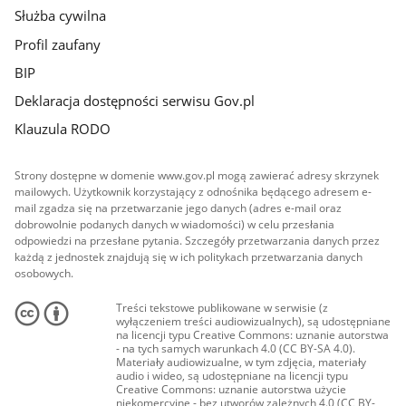
Służba cywilna
Profil zaufany
BIP
Deklaracja dostępności serwisu Gov.pl
Klauzula RODO
Strony dostępne w domenie www.gov.pl mogą zawierać adresy skrzynek
mailowych. Użytkownik korzystający z odnośnika będącego adresem e-
mail zgadza się na przetwarzanie jego danych (adres e-mail oraz
dobrowolnie podanych danych w wiadomości) w celu przesłania
odpowiedzi na przesłane pytania. Szczegóły przetwarzania danych przez
każdą z jednostek znajdują się w ich politykach przetwarzania danych
osobowych.
Treści tekstowe publikowane w serwisie (z
wyłączeniem treści audiowizualnych), są udostępniane
na licencji typu Creative Commons: uznanie autorstwa
- na tych samych warunkach 4.0 (CC BY-SA 4.0).
Materiały audiowizualne, w tym zdjęcia, materiały
audio i wideo, są udostępniane na licencji typu
Creative Commons: uznanie autorstwa użycie
niekomercyjne - bez utworów zależnych 4.0 (CC BY-