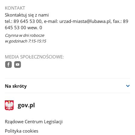
KONTAKT
Skontaktuj się z nami
tel.: 89 645 53 00, e-mail: urzad-miasta@lubawa.pl, fax.: 89
645 53 00 wew. 0
Czynna w dni robocze
w godzinach 7:15-15:15
MEDIA SPOŁECZNOŚCIOWE:
facebook
youtube
Na skróty
stopka
Strona
gov.pl
gov.pl
główna
Rządowe Centrum Legislacji
Polityka cookies