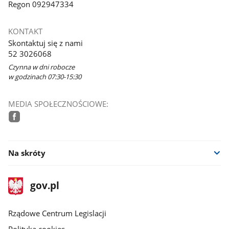
Regon 092947334
KONTAKT
Skontaktuj się z nami
52 3026068
Czynna w dni robocze
w godzinach 07:30-15:30
MEDIA SPOŁECZNOŚCIOWE:
facebook
Na skróty
stopka
Strona
gov.pl
gov.pl
główna
Rządowe Centrum Legislacji