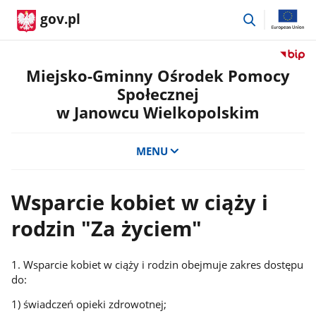
przejdź
gov.pl
do
wyszukiwar
Przejdź
do
Miejsko-Gminny Ośrodek Pomocy
serwis
Społecznej
Biulety
w Janowcu Wielkopolskim
Informa
Publicz
Miejsko
MENU
Gminn
Ośrode
Pomoc
Wsparcie kobiet w ciąży i
Społecz
w
rodzin "Za życiem"
Janowc
Wielko
1. Wsparcie kobiet w ciąży i rodzin obejmuje zakres dostępu
do:
1) świadczeń opieki zdrowotnej;