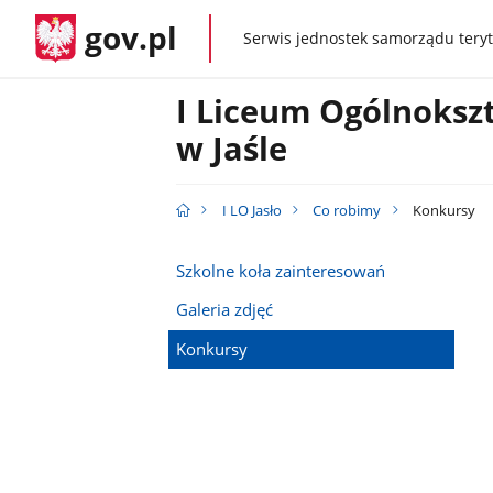
gov.pl
Serwis jednostek samorządu teryt
gov.pl
I Liceum Ogólnoksz
w Jaśle
I LO Jasło
Co robimy
Konkursy
Szkolne koła zainteresowań
Galeria zdjęć
Konkursy