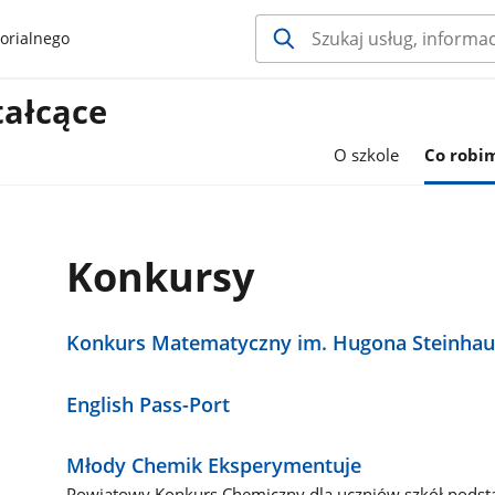
orialnego
tałcące
O szkole
Co robi
Konkursy
Konkurs Matematyczny im. Hugona Steinhau
English Pass-Port
Młody Chemik Eksperymentuje
Powiatowy Konkurs Chemiczny dla uczniów szkół pods