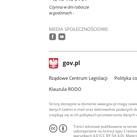
Czynna w dni robocze
w godzinach -
MEDIA SPOŁECZNOŚCIOWE:
facebook
youtube
stopka
Strona
gov.pl
gov.pl
główna
Rządowe Centrum Legislacji
Polityka c
Klauzula RODO
Strony dostępne w domenie www.gov.pl mogą zawier
danych (adres e-mail oraz dobrowolnie podanych da
znajdują się w ich politykach przetwarzania danych
Treści tekstowe publikowane w serwis
udostępniane na licencji typu Creat
warunkach 4.0 (CC BY-SA 4.0). Materia