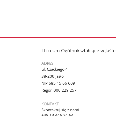
stopka
I Liceum Ogólnokształcące w Jaśle
ADRES
ul. Czackiego 4
38-200 Jasło
NIP 685 15 66 609
Regon 000 229 257
KONTAKT
Skontaktuj się z nami
+48 13 446 34 64