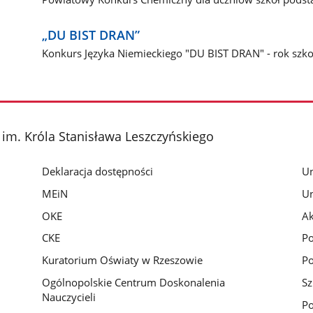
„DU BIST DRAN”
Konkurs Języka Niemieckiego "DU BIST DRAN" - rok szk
 im. Króla Stanisława Leszczyńskiego
Deklaracja dostępności
Un
MEiN
Un
OKE
Ak
CKE
Po
Kuratorium Oświaty w Rzeszowie
Po
Ogólnopolskie Centrum Doskonalenia
Sz
Nauczycieli
Po