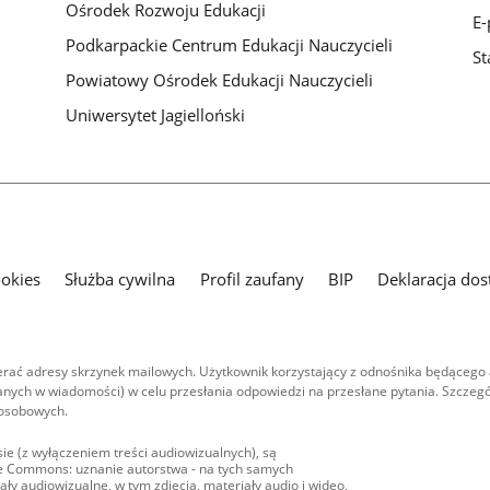
Ośrodek Rozwoju Edukacji
E-
Podkarpackie Centrum Edukacji Nauczycieli
St
Powiatowy Ośrodek Edukacji Nauczycieli
Uniwersytet Jagielloński
ookies
Służba cywilna
Profil zaufany
BIP
Deklaracja dos
ać adresy skrzynek mailowych. Użytkownik korzystający z odnośnika będącego 
nych w wiadomości) w celu przesłania odpowiedzi na przesłane pytania. Szczegó
 osobowych.
ie (z wyłączeniem treści audiowizualnych), są
ive Commons: uznanie autorstwa - na tych samych
ły audiowizualne, w tym zdjęcia, materiały audio i wideo,