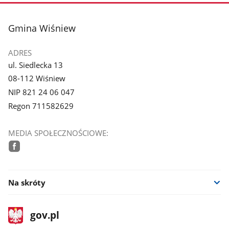
stopka
Gmina Wiśniew
ADRES
ul. Siedlecka 13
08-112 Wiśniew
NIP 821 24 06 047
Regon 711582629
MEDIA SPOŁECZNOŚCIOWE:
facebook
Na skróty
stopka
Strona
gov.pl
gov.pl
główna