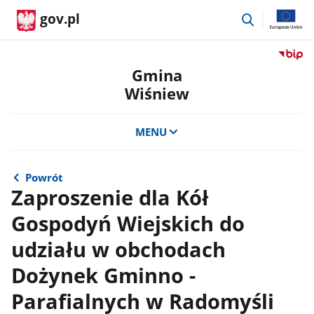
przejdź
gov.pl
do
wyszukiwar
Przejdź
do
Gmina
serwis
Wiśniew
Biulety
Informa
Publicz
MENU
Gmina
Wiśnie
Powrót
Zaproszenie dla Kół
Gospodyń Wiejskich do
udziału w obchodach
Dożynek Gminno -
Parafialnych w Radomyśli