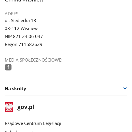
ADRES
ul. Siedlecka 13
08-112 Wiśniew
NIP 821 24 06 047
Regon 711582629
MEDIA SPOŁECZNOŚCIOWE:
facebook
Na skróty
stopka
Strona
gov.pl
gov.pl
główna
Rządowe Centrum Legislacji