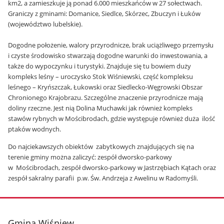
km2, a zamieszkuje ją ponad 6.000 mieszkańców w 27 sołectwach.
Graniczy z gminami: Domanice, Siedlce, Skórzec, Zbuczyn i Łuków
(województwo lubelskie).
Dogodne położenie, walory przyrodnicze, brak uciążliwego przemysłu
i czyste środowisko stwarzają dogodne warunki do inwestowania, a
także do wypoczynku i turystyki. Znajduje się tu bowiem duży
kompleks leśny – uroczysko Stok Wiśniewski, część kompleksu
leśnego – Kryńszczak, Łukowski oraz Siedlecko-Węgrowski Obszar
Chronionego Krajobrazu. Szczególne znaczenie przyrodnicze mają
doliny rzeczne. Jest nią Dolina Muchawki jak również kompleks
stawów rybnych w Mościbrodach, gdzie występuje również duża ilość
ptaków wodnych.
Do najciekawszych obiektów zabytkowych znajdujących się na
terenie gminy można zaliczyć: zespół dworsko-parkowy
w Mościbrodach, zespół dworsko-parkowy w Jastrzębiach Kątach oraz
zespół sakralny parafii p.w. Św. Andrzeja z Awelinu w Radomyśli.
stopka
Gmina Wiśniew