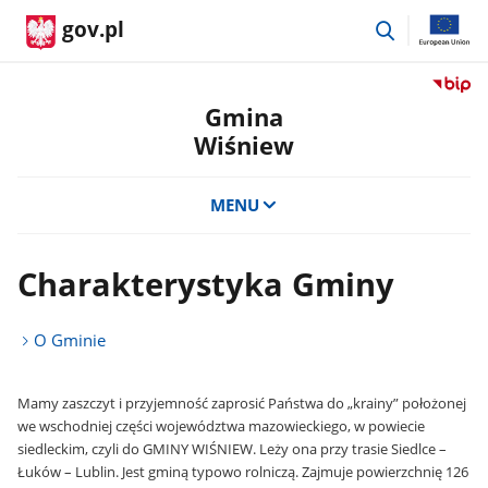
przejdź
gov.pl
do
wyszukiwar
Przejdź
do
Gmina
serwis
Wiśniew
Biulety
Informa
Publicz
MENU
Gmina
Wiśnie
Charakterystyka Gminy
O Gminie
Mamy zaszczyt i przyjemność zaprosić Państwa do „krainy” położonej
we wschodniej części województwa mazowieckiego, w powiecie
siedleckim, czyli do GMINY WIŚNIEW. Leży ona przy trasie Siedlce –
Łuków – Lublin. Jest gminą typowo rolniczą. Zajmuje powierzchnię 126