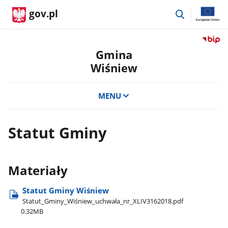
przejdź
gov.pl
do
wyszukiwar
Przejdź
do
Gmina
serwis
Wiśniew
Biulety
Informa
Publicz
MENU
Gmina
Wiśnie
Statut Gminy
Materiały
Statut Gminy Wiśniew
Statut​_Gminy​_Wiśniew​_uchwała​_nr​_XLIV3162018.pdf
0.32MB