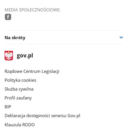
MEDIA SPOŁECZNOŚCIOWE:
facebook
Na skróty
stopka
Strona
gov.pl
gov.pl
główna
Rządowe Centrum Legislacji
Polityka cookies
Służba cywilna
Profil zaufany
BIP
Deklaracja dostępności serwisu Gov.pl
Klauzula RODO