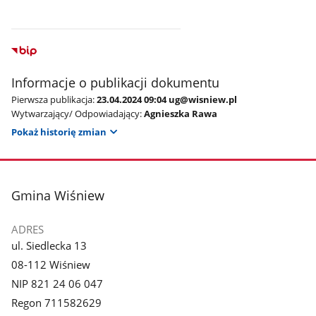
Informacje o publikacji dokumentu
Pierwsza publikacja:
23.04.2024 09:04 ug@wisniew.pl
Wytwarzający/ Odpowiadający:
Agnieszka Rawa
Pokaż historię zmian
stopka
Gmina Wiśniew
ADRES
ul. Siedlecka 13
08-112 Wiśniew
NIP 821 24 06 047
Regon 711582629