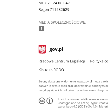
NIP 821 24 06 047
Regon 711582629
MEDIA SPOŁECZNOŚCIOWE:
facebook
stopka
Strona
gov.pl
gov.pl
główna
Rządowe Centrum Legislacji
Polityka c
Klauzula RODO
Strony dostępne w domenie www.gov.pl mogą zawier
danych (adres e-mail oraz dobrowolnie podanych da
znajdują się w ich politykach przetwarzania danych
Treści tekstowe publikowane w serwis
udostępniane na licencji typu Creat
warunkach 4.0 (CC BY-SA 4.0). Materia