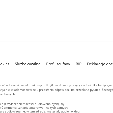
ookies
Służba cywilna
Profil zaufany
BIP
Deklaracja dos
ać adresy skrzynek mailowych. Użytkownik korzystający z odnośnika będącego 
nych w wiadomości) w celu przesłania odpowiedzi na przesłane pytania. Szczegó
 osobowych.
ie (z wyłączeniem treści audiowizualnych), są
ive Commons: uznanie autorstwa - na tych samych
ły audiowizualne, w tym zdjęcia, materiały audio i wideo,