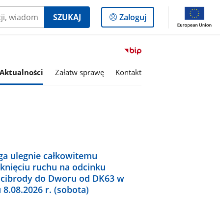
Logowanie
SZUKAJ
Zaloguj
do
panelu
Przejdź
do
serwisu
Aktualności
Załatw sprawę
Kontakt
Biuletyn
Informacji
Publicznej
Gmina
Wiśniew
ga ulegnie całkowitemu
knięciu ruchu na odcinku
cibrody do Dworu od DK63 w
 8.08.2026 r. (sobota)