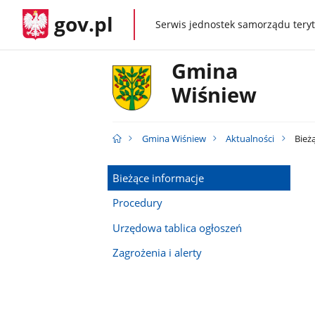
gov.pl
Serwis jednostek samorządu teryt
gov.pl
Gmina
Wiśniew
Gmina Wiśniew
Aktualności
Bieżą
Bieżące informacje
Procedury
Urzędowa tablica ogłoszeń
Zagrożenia i alerty