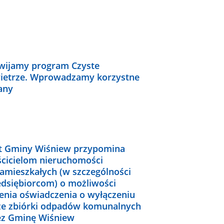
wijamy program Czyste
ietrze. Wprowadzamy korzystne
any
t Gminy Wiśniew przypomina
ścicielom nieruchomości
zamieszkałych (w szczególności
edsiębiorcom) o możliwości
żenia oświadczenia o wyłączeniu
 ze zbiórki odpadów komunalnych
ez Gminę Wiśniew