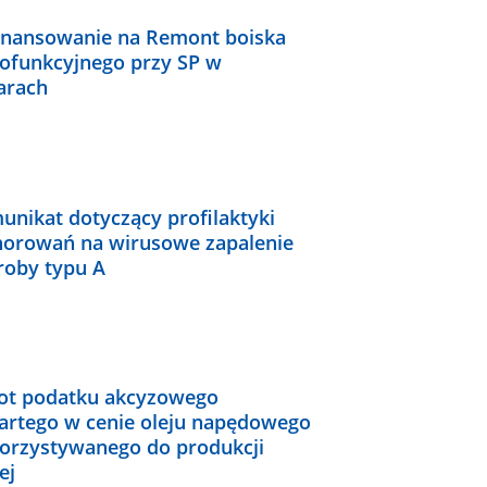
inansowanie na Remont boiska
lofunkcyjnego przy SP w
arach
unikat dotyczący profilaktyki
horowań na wirusowe zapalenie
roby typu A
ot podatku akcyzowego
artego w cenie oleju napędowego
orzystywanego do produkcji
ej