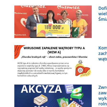
Dof
wie
Śmi
Kom
zac
wąt
Zwr
zaw
wyk
roln