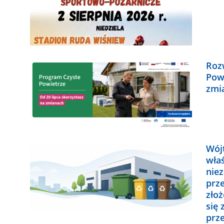
Roz
Pow
zmi
Wój
wła
nie
prz
zło
się
prz