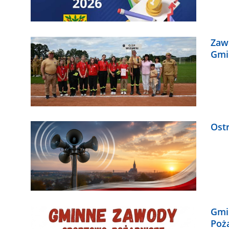
Zaw
Gmi
Ost
Gmi
Poż