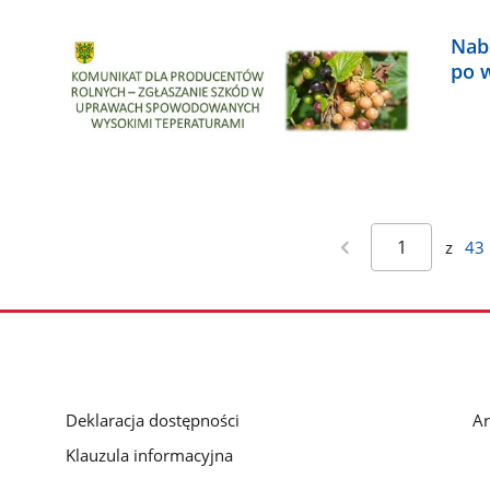
Nab
po 
z
43
Deklaracja dostępności
Ar
Klauzula informacyjna