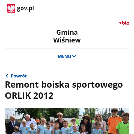
gov.pl
Przejdź
do
Gmina
serwis
Wiśniew
Biulety
Informa
Publicz
MENU
Gmina
Wiśnie
Powrót
Remont boiska sportowego
ORLIK 2012