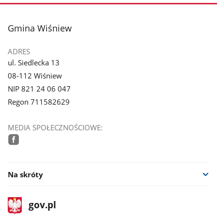
stopka
Gmina Wiśniew
ADRES
ul. Siedlecka 13
08-112 Wiśniew
NIP 821 24 06 047
Regon 711582629
MEDIA SPOŁECZNOŚCIOWE:
facebook
Na skróty
stopka
Strona
gov.pl
gov.pl
główna