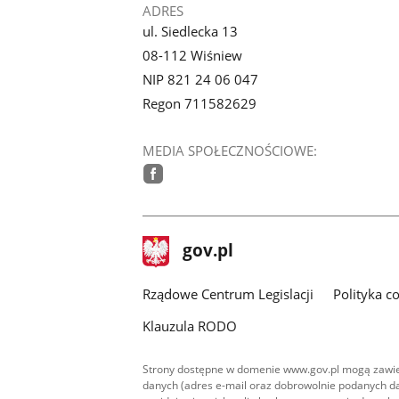
ADRES
ul. Siedlecka 13
08-112 Wiśniew
NIP 821 24 06 047
Regon 711582629
MEDIA SPOŁECZNOŚCIOWE:
facebook
stopka
Strona
gov.pl
gov.pl
główna
Rządowe Centrum Legislacji
Polityka c
Klauzula RODO
Strony dostępne w domenie www.gov.pl mogą zawier
danych (adres e-mail oraz dobrowolnie podanych da