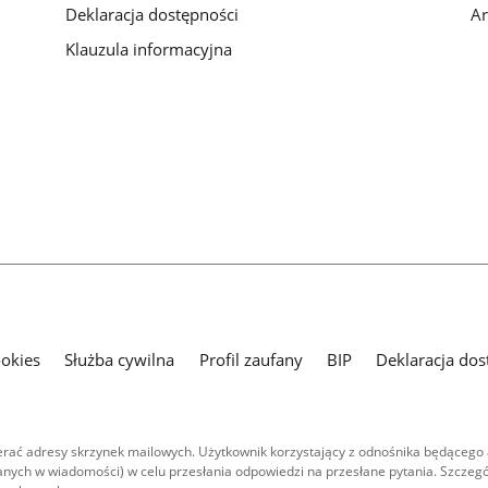
Deklaracja dostępności
Ar
Klauzula informacyjna
ookies
Służba cywilna
Profil zaufany
BIP
Deklaracja dos
ać adresy skrzynek mailowych. Użytkownik korzystający z odnośnika będącego 
nych w wiadomości) w celu przesłania odpowiedzi na przesłane pytania. Szczegó