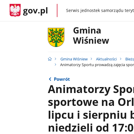
gov.pl
Serwis jednostek samorządu teryt
gov.pl
Gmina
Wiśniew
Gmina Wiśniew
Aktualności
Bież
Animatorzy Sportu prowadzą zajęcia sporto
Powrót
Animatorzy Spo
sportowe na Or
lipcu i sierpniu
niedzieli od 17: