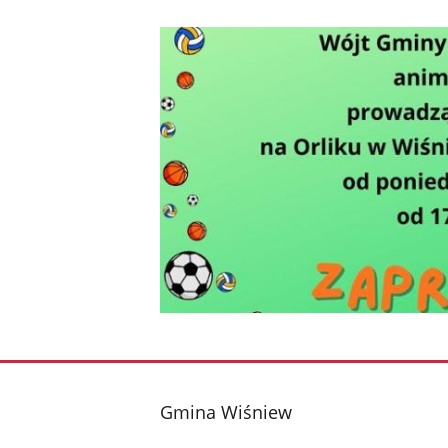
stopka
Gmina Wiśniew