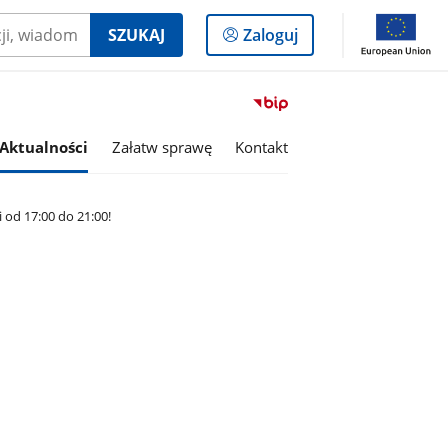
Logowanie
SZUKAJ
Zaloguj
do
panelu
Przejdź
do
serwisu
Aktualności
Załatw sprawę
Kontakt
Biuletyn
Informacji
Publicznej
 od 17:00 do 21:00!
Gmina
Wiśniew