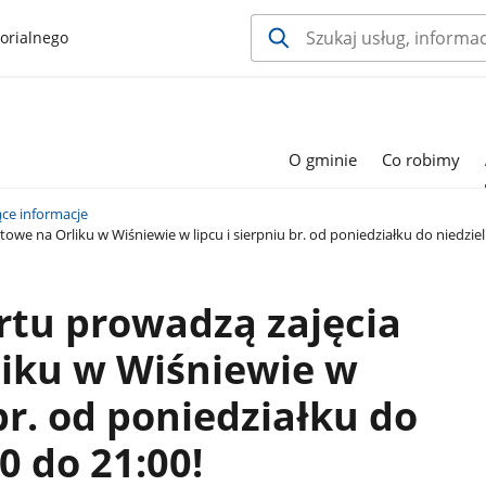
orialnego
O gminie
Co robimy
ące informacje
we na Orliku w Wiśniewie w lipcu i sierpniu br. od poniedziałku do niedzieli
rtu prowadzą zajęcia
liku w Wiśniewie w
 br. od poniedziałku do
00 do 21:00!