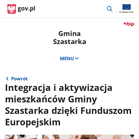
przejdź
gov.pl
do
wyszukiwar
Przejdź
do
Gmina
serwis
Szastarka
Biulety
Informa
Publicz
MENU
Gmina
Szastar
Powrót
Integracja i aktywizacja
mieszkańców Gminy
Szastarka dzięki Funduszom
Europejskim