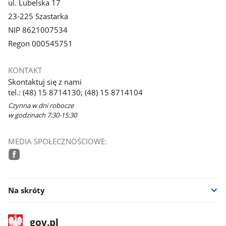
ul. Lubelska 17
23-225 Szastarka
NIP 8621007534
Regon 000545751
KONTAKT
Skontaktuj się z nami
tel.: (48) 15 8714130; (48) 15 8714104
Czynna w dni robocze
w godzinach 7:30-15:30
MEDIA SPOŁECZNOŚCIOWE:
facebook
Na skróty
stopka
Strona
gov.pl