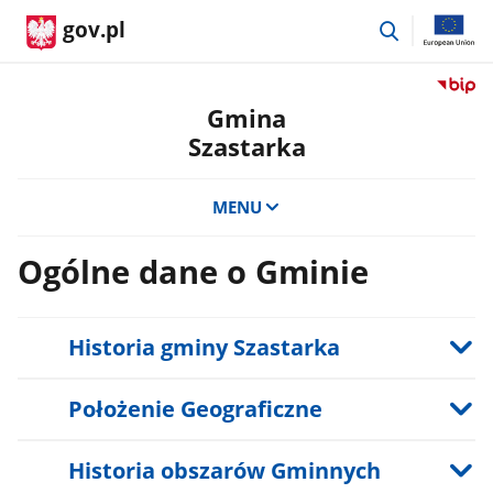
przejdź
gov.pl
do
wyszukiwar
Przejdź
do
Gmina
serwis
Szastarka
Biulety
Informa
Publicz
MENU
Gmina
Szastar
Ogólne dane o Gminie
Historia gminy Szastarka
Położenie Geograficzne
Historia obszarów Gminnych