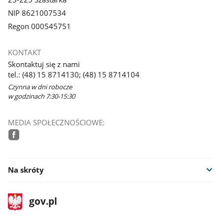
NIP 8621007534
Regon 000545751
KONTAKT
Skontaktuj się z nami
tel.: (48) 15 8714130; (48) 15 8714104
Czynna w dni robocze
w godzinach 7:30-15:30
MEDIA SPOŁECZNOŚCIOWE:
facebook
Na skróty
stopka
Strona
gov.pl
gov.pl
główna