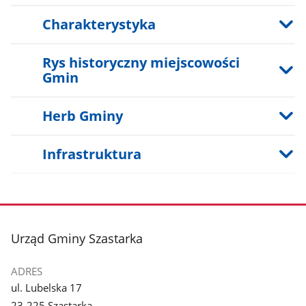
Charakterystyka
Rys historyczny miejscowości
Gmin
Herb Gminy
Infrastruktura
stopka
Urząd Gminy Szastarka
ADRES
ul. Lubelska 17
23-225 Szastarka