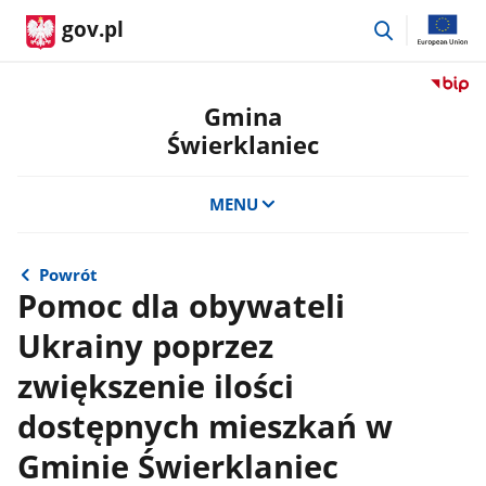
przejdź
gov.pl
do
wyszukiwar
Przejdź
do
Gmina
serwis
Świerklaniec
Biulety
Informa
Publicz
MENU
Gmina
Świerkl
Powrót
Pomoc dla obywateli
Ukrainy poprzez
zwiększenie ilości
dostępnych mieszkań w
Gminie Świerklaniec