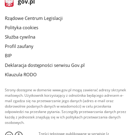
Strona
gov.pl
gov.pl
główna
Rządowe Centrum Legislacji
Polityka cookies
Służba cywilna
Profil zaufany
BIP
Deklaracja dostępności serwisu Gov.pl
Klauzula RODO
Strony dostępne w domenie www.gov.pl mogą zawierać adresy skrzynek
mailowych. Użytkownik korzystający z odnośnika będącego adresem e-
mail zgadza się na przetwarzanie jego danych (adres e-mail oraz
dobrowolnie podanych danych w wiadomości) w celu przesłania
odpowiedzi na przesłane pytania. Szczegóły przetwarzania danych przez
każdą z jednostek znajdują się w ich politykach przetwarzania danych
osobowych.
Treści tekstowe publikowane w serwisie (z