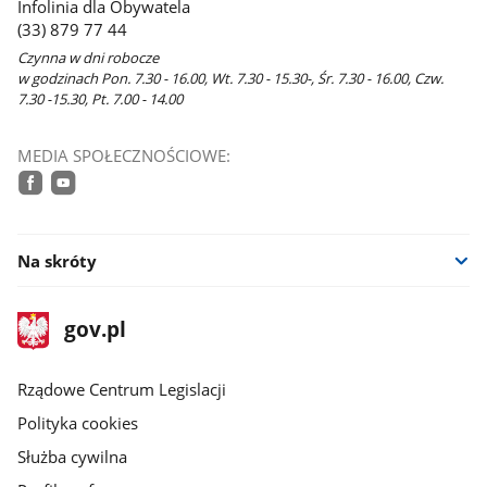
Infolinia dla Obywatela
(33) 879 77 44
Czynna w dni robocze
w godzinach Pon. 7.30 - 16.00, Wt. 7.30 - 15.30-, Śr. 7.30 - 16.00, Czw.
7.30 -15.30, Pt. 7.00 - 14.00
MEDIA SPOŁECZNOŚCIOWE:
facebook
youtube
Na skróty
stopka
Strona
gov.pl
gov.pl
główna
Rządowe Centrum Legislacji
Polityka cookies
Służba cywilna