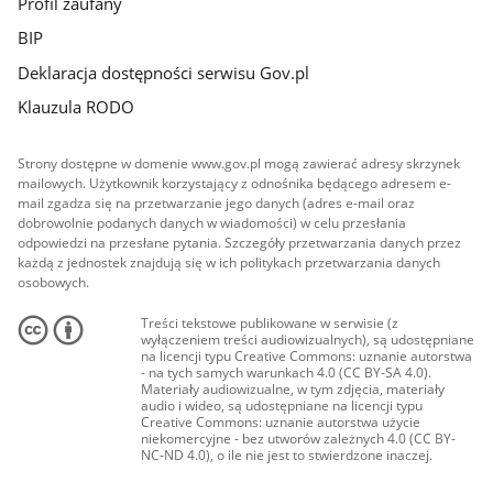
Profil zaufany
BIP
Deklaracja dostępności serwisu Gov.pl
Klauzula RODO
Strony dostępne w domenie www.gov.pl mogą zawierać adresy skrzynek
mailowych. Użytkownik korzystający z odnośnika będącego adresem e-
mail zgadza się na przetwarzanie jego danych (adres e-mail oraz
dobrowolnie podanych danych w wiadomości) w celu przesłania
odpowiedzi na przesłane pytania. Szczegóły przetwarzania danych przez
każdą z jednostek znajdują się w ich politykach przetwarzania danych
osobowych.
Treści tekstowe publikowane w serwisie (z
wyłączeniem treści audiowizualnych), są udostępniane
na licencji typu Creative Commons: uznanie autorstwa
- na tych samych warunkach 4.0 (CC BY-SA 4.0).
Materiały audiowizualne, w tym zdjęcia, materiały
audio i wideo, są udostępniane na licencji typu
Creative Commons: uznanie autorstwa użycie
niekomercyjne - bez utworów zależnych 4.0 (CC BY-
NC-ND 4.0), o ile nie jest to stwierdzone inaczej.