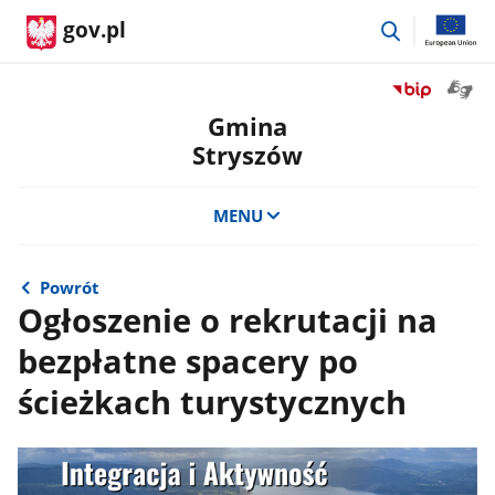
przejdź
gov.pl
do
wyszukiwar
Otwór
Przejdź
okno
do
Gmina
z
serwisu
Stryszów
tłuma
Biuletyn
języka
Informacji
migow
Publicznej
MENU
Gmina
Stryszów
Powrót
Ogłoszenie o rekrutacji na
bezpłatne spacery po
ścieżkach turystycznych