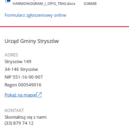
HARMONOGRAM​_I​_OPIS​_TRAS.docx
0.06MB
Formularz zgłoszeniowy online
stopka
Urząd Gminy Stryszów
ADRES
Stryszów 149
34-146 Stryszów
NIP 551-16-90-907
Regon 000549016
Link
Pokaż na mapie
otworzy
się
KONTAKT
w
Skontaktuj się z nami
nowym
(33) 879 74 12
oknie