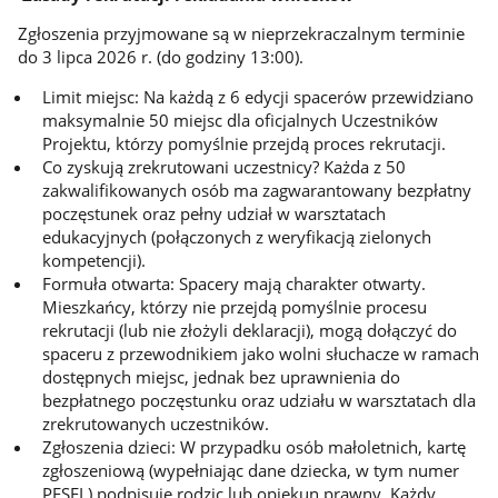
Zgłoszenia przyjmowane są w nieprzekraczalnym terminie
do 3 lipca 2026 r. (do godziny 13:00).
Limit miejsc: Na każdą z 6 edycji spacerów przewidziano
maksymalnie 50 miejsc dla oficjalnych Uczestników
Projektu, którzy pomyślnie przejdą proces rekrutacji.
Co zyskują zrekrutowani uczestnicy? Każda z 50
zakwalifikowanych osób ma zagwarantowany bezpłatny
poczęstunek oraz pełny udział w warsztatach
edukacyjnych (połączonych z weryfikacją zielonych
kompetencji).
Formuła otwarta: Spacery mają charakter otwarty.
Mieszkańcy, którzy nie przejdą pomyślnie procesu
rekrutacji (lub nie złożyli deklaracji), mogą dołączyć do
spaceru z przewodnikiem jako wolni słuchacze w ramach
dostępnych miejsc, jednak bez uprawnienia do
bezpłatnego poczęstunku oraz udziału w warsztatach dla
zrekrutowanych uczestników.
Zgłoszenia dzieci: W przypadku osób małoletnich, kartę
zgłoszeniową (wypełniając dane dziecka, w tym numer
PESEL) podpisuje rodzic lub opiekun prawny. Każdy