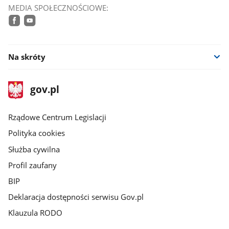
MEDIA SPOŁECZNOŚCIOWE:
facebook
youtube
Na skróty
stopka
Strona
gov.pl
gov.pl
główna
Rządowe Centrum Legislacji
Polityka cookies
Służba cywilna
Profil zaufany
BIP
Deklaracja dostępności serwisu Gov.pl
Klauzula RODO