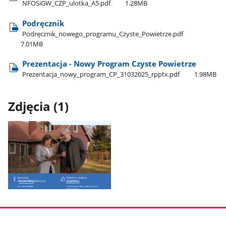
NFOSiGW​_CZP​_ulotka​_A5.pdf
1.28MB
Podręcznik
Podręcznik​_nowego​_programu​_Czyste​_Powietrze.pdf
7.01MB
Prezentacja - Nowy Program Czyste Powietrze
Prezentacja​_nowy​_program​_CP​_31032025​_rpptx.pdf
1.98MB
Zdjęcia (1)
Pokaż
zdjęcie
1
z