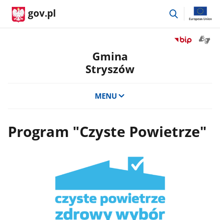
przejdź
gov.pl
do
wyszukiwar
Otwór
Przejdź
okno
do
Gmina
z
serwisu
Stryszów
tłuma
Biuletyn
języka
Informacji
migow
Publicznej
MENU
Gmina
Stryszów
Program "Czyste Powietrze"