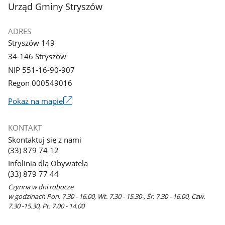
stopka
Urząd Gminy Stryszów
galerii.
ADRES
Stryszów 149
34-146 Stryszów
NIP 551-16-90-907
Regon 000549016
Link
Pokaż na mapie
otworzy
się
KONTAKT
w
Skontaktuj się z nami
nowym
(33) 879 74 12
oknie
Infolinia dla Obywatela
(33) 879 77 44
Czynna w dni robocze
w godzinach Pon. 7.30 - 16.00, Wt. 7.30 - 15.30-, Śr. 7.30 - 16.00, Czw.
7.30 -15.30, Pt. 7.00 - 14.00