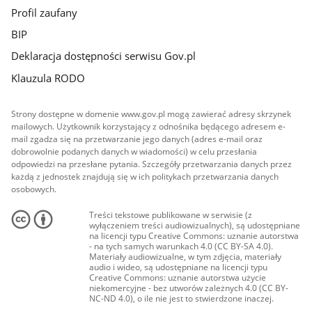
Profil zaufany
BIP
Deklaracja dostępności serwisu Gov.pl
Klauzula RODO
Strony dostępne w domenie www.gov.pl mogą zawierać adresy skrzynek
mailowych. Użytkownik korzystający z odnośnika będącego adresem e-
mail zgadza się na przetwarzanie jego danych (adres e-mail oraz
dobrowolnie podanych danych w wiadomości) w celu przesłania
odpowiedzi na przesłane pytania. Szczegóły przetwarzania danych przez
każdą z jednostek znajdują się w ich politykach przetwarzania danych
osobowych.
Treści tekstowe publikowane w serwisie (z
wyłączeniem treści audiowizualnych), są udostępniane
na licencji typu Creative Commons: uznanie autorstwa
- na tych samych warunkach 4.0 (CC BY-SA 4.0).
Materiały audiowizualne, w tym zdjęcia, materiały
audio i wideo, są udostępniane na licencji typu
Creative Commons: uznanie autorstwa użycie
niekomercyjne - bez utworów zależnych 4.0 (CC BY-
NC-ND 4.0), o ile nie jest to stwierdzone inaczej.