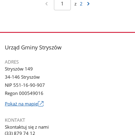
z
2
stopka
Urząd Gminy Stryszów
ADRES
Stryszów 149
34-146 Stryszów
NIP 551-16-90-907
Regon 000549016
Link
Pokaż na mapie
otworzy
się
KONTAKT
w
Skontaktuj się z nami
nowym
(33) 879 74 12