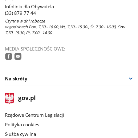
oknie
Infolinia dla Obywatela
(33) 879 77 44
Czynna w dni robocze
w godzinach Pon. 7.30 - 16.00, Wt. 7.30 - 15.30-, Śr. 7.30 - 16.00, Czw.
7.30 -15.30, Pt. 7.00 - 14.00
MEDIA SPOŁECZNOŚCIOWE:
facebook
youtube
Na skróty
stopka
Strona
gov.pl
gov.pl
główna
Rządowe Centrum Legislacji
Polityka cookies
Służba cywilna