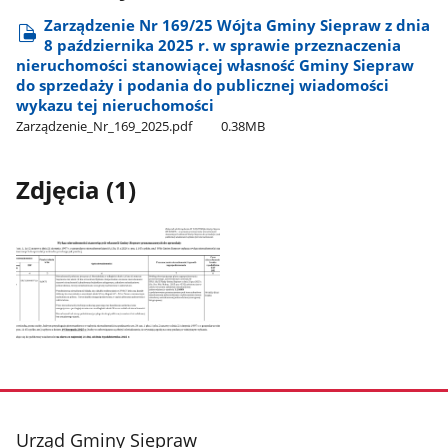
Zarządzenie Nr 169/25 Wójta Gminy Siepraw z dnia
8 października 2025 r. w sprawie przeznaczenia
nieruchomości stanowiącej własność Gminy Siepraw
do sprzedaży i podania do publicznej wiadomości
wykazu tej nieruchomości
Zarządzenie​_Nr​_169​_2025.pdf
0.38MB
Zdjęcia (1)
Pokaż
zdjęcie
1
z
stopka
Urząd Gminy Siepraw
galerii.