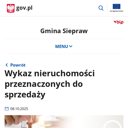
przejdź
gov.pl
do
wyszukiwar
Przejdź
do
Gmina Siepraw
serwis
Biulety
MENU
Informa
Publicz
Gmina
Siepra
Powrót
Wykaz nieruchomości
przeznaczonych do
sprzedaży
08.10.2025