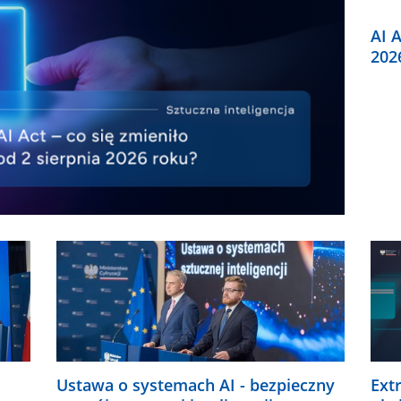
AI A
202
Ustawa o systemach AI - bezpieczny
Ext