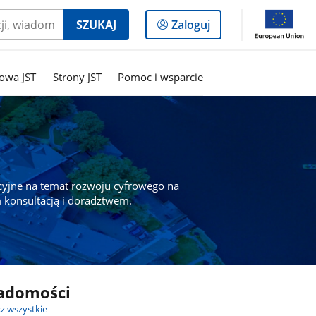
Logowanie
SZUKAJ
Zaloguj
do
panelu
owa JST
Strony JST
Pomoc i wsparcie
cyjne na temat rozwoju cyfrowego na
 konsultacją i doradztwem.
adomości
z wszystkie