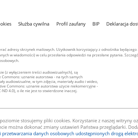
ookies
Służba cywilna
Profil zaufany
BIP
Deklaracja dos
ać adresy skrzynek mailowych. Użytkownik korzystający z odnośnika będącego 
nych w wiadomości) w celu przesłania odpowiedzi na przesłane pytania. Szczegó
 osobowych.
ie (z wyłączeniem treści audiowizualnych), są
ive Commons: uznanie autorstwa - na tych samych
ły audiowizualne, w tym zdjęcia, materiały audio i wideo,
eative Commons: uznanie autorstwa użycie niekomercyjne -
D 4.0), o ile nie jest to stwierdzone inaczej.
oziomie stosujemy pliki cookies. Korzystanie z naszej witryny 
e można dokonać zmiany ustawień Państwa przeglądarki. Dodat
li przetwarzania danych osobowych udostępnionych drogą elektr