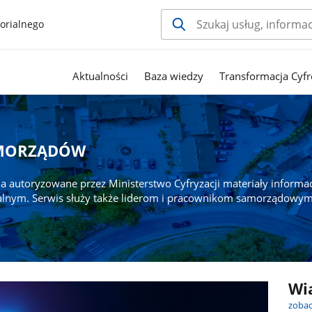
orialnego
Aktualności
Baza wiedzy
Transformacja Cyfr
AMORZĄDÓW
a autoryzowane przez Ministerstwo Cyfryzacji materiały informa
alnym. Serwis służy także liderom i pracownikom samorządowym
Wi
zobac