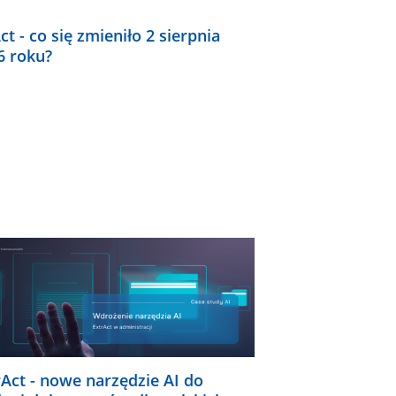
ct - co się zmieniło 2 sierpnia
6 roku?
rAct - nowe narzędzie AI do