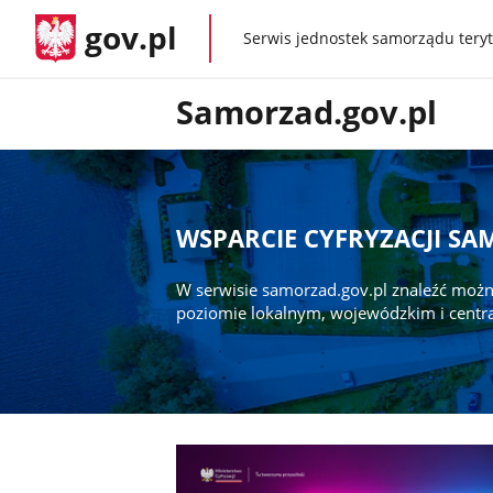
gov.pl
Serwis jednostek samorządu teryt
gov.pl
Samorzad.gov.pl
WSPARCIE CYFRYZACJI S
W serwisie samorzad.gov.pl znaleźć możn
poziomie lokalnym, wojewódzkim i centr