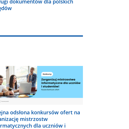
ługi dokumentów dla polskich
ędów
ejna odsłona konkursów ofert na
anizację mistrzostw
ormatycznych dla uczniów i