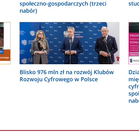
społeczno-gospodarczych (trzeci
stu
nabór)
Blisko 976 mln zł na rozwój Klubów
Dzi
Rozwoju Cyfrowego w Polsce
mię
cyf
spo
nab