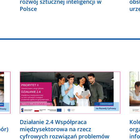
rozwój sztucznej inteligencji w
obs
Polsce
urz
Działanie 2.4 Współpraca
Kol
bór)
międzysektorowa na rzecz
org
cyfrowych rozwiązań problemów
inf