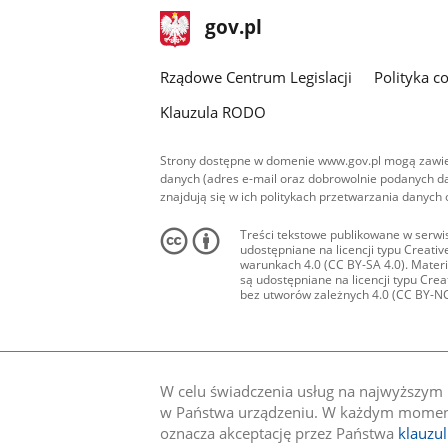
stopka
Strona
gov.pl
gov.pl
główna
Rządowe Centrum Legislacji
Polityka c
Klauzula RODO
Strony dostępne w domenie www.gov.pl mogą zawier
danych (adres e-mail oraz dobrowolnie podanych da
znajdują się w ich politykach przetwarzania danych
Treści tekstowe publikowane w serwis
udostępniane na licencji typu Creat
warunkach 4.0 (CC BY-SA 4.0). Materia
są udostępniane na licencji typu Cr
bez utworów zależnych 4.0 (CC BY-NC-N
W celu świadczenia usług na najwyższym p
w Państwa urządzeniu. W każdym momenci
oznacza akceptację przez Państwa
klauzu