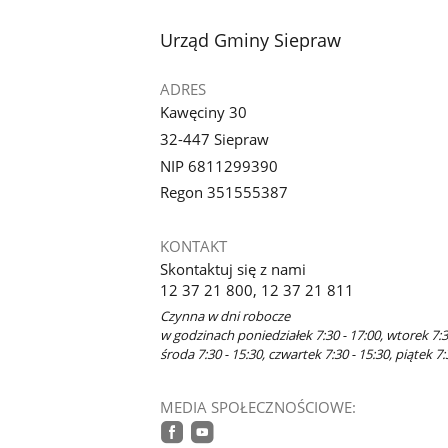
stopka
Urząd Gminy Siepraw
ADRES
Kawęciny 30
32-447 Siepraw
NIP 6811299390
Regon 351555387
KONTAKT
Skontaktuj się z nami
12 37 21 800, 12 37 21 811
Czynna w dni robocze
w godzinach poniedziałek 7:30 - 17:00, wtorek 7:30
środa 7:30 - 15:30, czwartek 7:30 - 15:30, piątek 7
MEDIA SPOŁECZNOŚCIOWE: