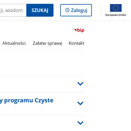
Logowanie
SZUKAJ
Zaloguj
do
panelu
Przejdź
do
serwisu
Aktualności
Załatw sprawę
Kontakt
Biuletyn
Informacji
Publicznej
Gmina
Siepraw
ny programu Czyste