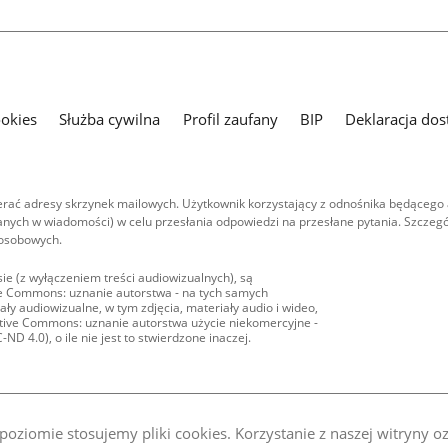
ookies
Służba cywilna
Profil zaufany
BIP
Deklaracja dos
ać adresy skrzynek mailowych. Użytkownik korzystający z odnośnika będącego 
nych w wiadomości) w celu przesłania odpowiedzi na przesłane pytania. Szczegó
 osobowych.
ie (z wyłączeniem treści audiowizualnych), są
ive Commons: uznanie autorstwa - na tych samych
ły audiowizualne, w tym zdjęcia, materiały audio i wideo,
eative Commons: uznanie autorstwa użycie niekomercyjne -
D 4.0), o ile nie jest to stwierdzone inaczej.
oziomie stosujemy pliki cookies. Korzystanie z naszej witryny 