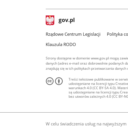
facebook
youtube
stopka
Strona
gov.pl
gov.pl
główna
Rządowe Centrum Legislacji
Polityka c
Klauzula RODO
Strony dostępne w domenie www.gov.pl mogą zawier
danych (adres e-mail oraz dobrowolnie podanych da
znajdują się w ich politykach przetwarzania danych
Treści tekstowe publikowane w serwis
udostępniane na licencji typu Creat
warunkach 4.0 (CC BY-SA 4.0). Materia
są udostępniane na licencji typu Cr
bez utworów zależnych 4.0 (CC BY-NC-N
W celu świadczenia usług na najwyższym p