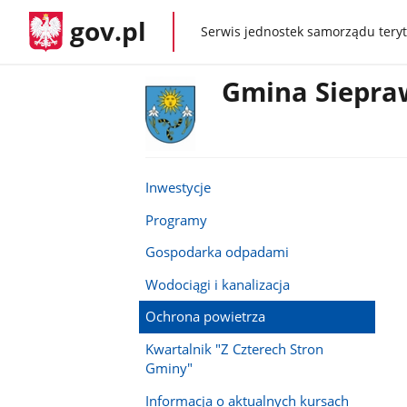
gov.pl
Serwis jednostek samorządu teryt
gov.pl
Gmina Siepra
Inwestycje
Programy
Gospodarka odpadami
Wodociągi i kanalizacja
Ochrona powietrza
Kwartalnik "Z Czterech Stron
Gminy"
Informacja o aktualnych kursach