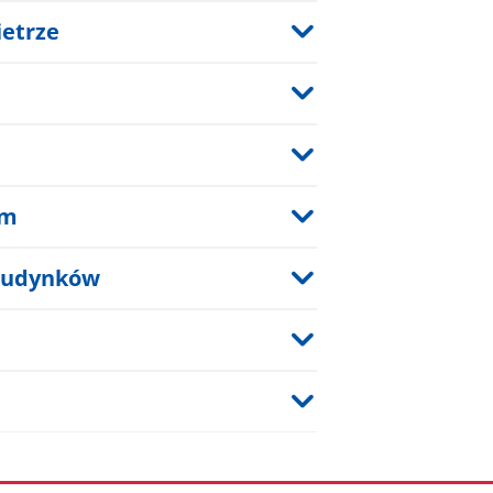
ietrze
em
 Budynków