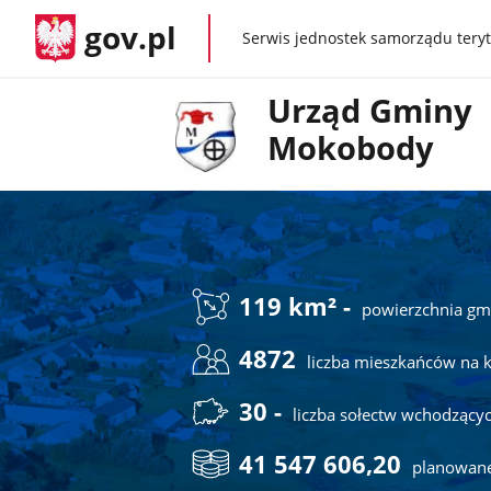
gov.pl
Serwis jednostek samorządu teryt
gov.pl
Urząd Gminy
Mokobody
119 km² -
powierzchnia gm
4872
liczba mieszkańców na k
30 -
liczba sołectw wchodzący
41 547 606,20
planowane