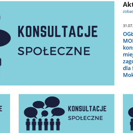
Ak
zobac
31.07
OGŁ
MOK
kon
mie
zag
dla
Mo