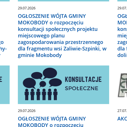
29.07.2026
29.07
OGŁOSZENIE WÓJTA GMINY
OGŁ
MOKOBODY o rozpoczęciu
MOK
konsultacji społecznych projektu
kon
miejscowego planu
mie
go
zagospodarowania przestrzennego
zag
hy-
dla fragmentu wsi Zaliwie-Szpinki, w
dla
y
gminie Mokobody
dol
27.07
29.07.2026
AKC
OGŁOSZENIE WÓJTA GMINY
MOKOBODY o rozpoczęciu