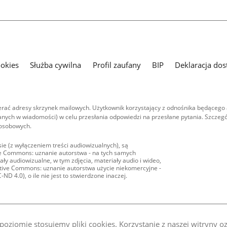
ookies
Służba cywilna
Profil zaufany
BIP
Deklaracja dos
ać adresy skrzynek mailowych. Użytkownik korzystający z odnośnika będącego 
nych w wiadomości) w celu przesłania odpowiedzi na przesłane pytania. Szczegó
 osobowych.
ie (z wyłączeniem treści audiowizualnych), są
ive Commons: uznanie autorstwa - na tych samych
ły audiowizualne, w tym zdjęcia, materiały audio i wideo,
eative Commons: uznanie autorstwa użycie niekomercyjne -
D 4.0), o ile nie jest to stwierdzone inaczej.
oziomie stosujemy pliki cookies. Korzystanie z naszej witryny 