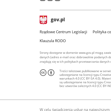
youtube
facebook
instagram
stopka
Strona
gov.pl
gov.pl
główna
Rządowe Centrum Legislacji
Polityka c
Klauzula RODO
Strony dostępne w domenie www.gov.pl mogą zawier
danych (adres e-mail oraz dobrowolnie podanych da
znajdują się w ich politykach przetwarzania danych
Treści tekstowe publikowane w serwis
udostępniane na licencji typu Creat
warunkach 4.0 (CC BY-SA 4.0). Materia
są udostępniane na licencji typu Cr
bez utworów zależnych 4.0 (CC BY-NC-N
W celu świadczenia usług na najwyższym p