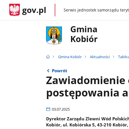
gov.pl
Serwis jednostek samorządu teryt
gov.pl
Gmina
Kobiór
Gmina Kobiór
Aktualności
Tablic
Powrót
Zawiadomienie 
postępowania a
03.07.2025
Dyrektor Zarządu Zlewni Wód Polskic
Kobiór, ul. Kobiórska 5, 43-210 Kobió