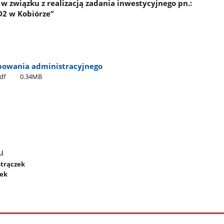
związku z realizacją zadania inwestycyjnego pn.:
D2 w Kobiórze”
powania administracyjnego
df
0.34MB
u
Strączek
zek