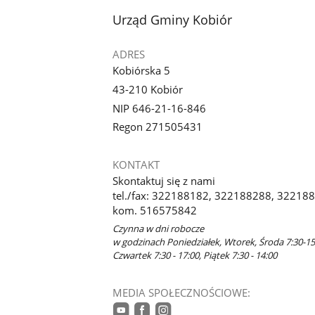
stopka
Urząd Gminy Kobiór
ADRES
Kobiórska 5
43-210 Kobiór
NIP 646-21-16-846
Regon 271505431
KONTAKT
Skontaktuj się z nami
tel./fax: 322188182, 322188288, 3221885
kom. 516575842
Czynna w dni robocze
w godzinach Poniedziałek, Wtorek, Środa 7:30-15
Czwartek 7:30 - 17:00, Piątek 7:30 - 14:00
MEDIA SPOŁECZNOŚCIOWE: