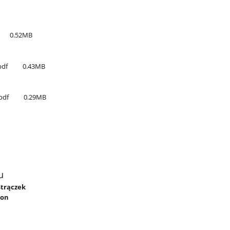
0.52MB
pdf
0.43MB
pdf
0.29MB
u
Strączek
ron