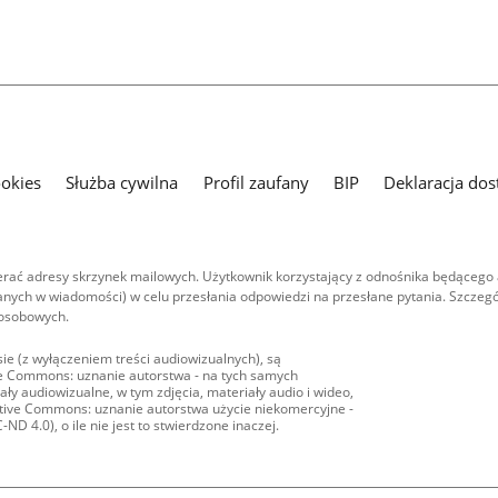
ookies
Służba cywilna
Profil zaufany
BIP
Deklaracja dos
ać adresy skrzynek mailowych. Użytkownik korzystający z odnośnika będącego 
nych w wiadomości) w celu przesłania odpowiedzi na przesłane pytania. Szczegó
 osobowych.
ie (z wyłączeniem treści audiowizualnych), są
ive Commons: uznanie autorstwa - na tych samych
ły audiowizualne, w tym zdjęcia, materiały audio i wideo,
eative Commons: uznanie autorstwa użycie niekomercyjne -
D 4.0), o ile nie jest to stwierdzone inaczej.