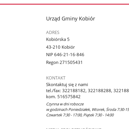
stopka
Urząd Gminy Kobiór
ADRES
Kobiórska 5
43-210 Kobiór
NIP 646-21-16-846
Regon 271505431
KONTAKT
Skontaktuj się z nami
tel./fax: 322188182, 322188288, 3221885
kom. 516575842
Czynna w dni robocze
w godzinach Poniedziałek, Wtorek, Środa 7:30-15
Czwartek 7:30 - 17:00, Piątek 7:30 - 14:00