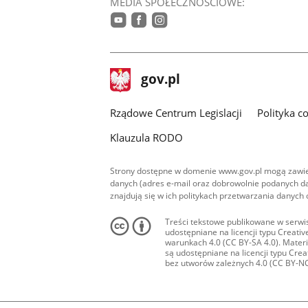
MEDIA SPOŁECZNOŚCIOWE:
youtube
facebook
instagram
stopka
Strona
gov.pl
gov.pl
główna
Rządowe Centrum Legislacji
Polityka c
Klauzula RODO
Strony dostępne w domenie www.gov.pl mogą zawier
danych (adres e-mail oraz dobrowolnie podanych da
znajdują się w ich politykach przetwarzania danych
Treści tekstowe publikowane w serwis
udostępniane na licencji typu Creat
warunkach 4.0 (CC BY-SA 4.0). Materia
są udostępniane na licencji typu Cr
bez utworów zależnych 4.0 (CC BY-NC-N