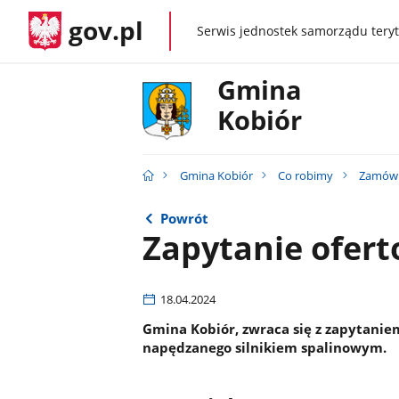
gov.pl
Serwis jednostek samorządu teryt
gov.pl
Gmina
Kobiór
Gmina Kobiór
Co robimy
Zamówi
Powrót
Zapytanie ofer
18.04.2024
Gmina Kobiór, zwraca się z zapytani
napędzanego silnikiem spalinowym.