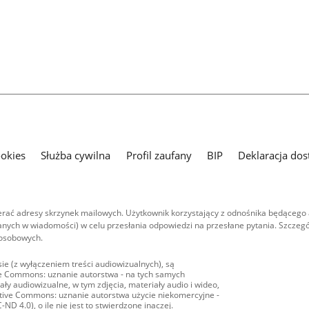
ookies
Służba cywilna
Profil zaufany
BIP
Deklaracja dos
ać adresy skrzynek mailowych. Użytkownik korzystający z odnośnika będącego 
nych w wiadomości) w celu przesłania odpowiedzi na przesłane pytania. Szczegó
 osobowych.
ie (z wyłączeniem treści audiowizualnych), są
ive Commons: uznanie autorstwa - na tych samych
ły audiowizualne, w tym zdjęcia, materiały audio i wideo,
eative Commons: uznanie autorstwa użycie niekomercyjne -
D 4.0), o ile nie jest to stwierdzone inaczej.