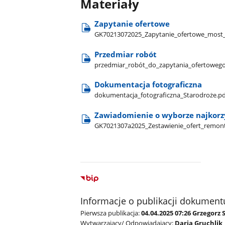
Materiały
Zapytanie ofertowe
GK70213072025​_Zapytanie​_ofertowe​_most​
Przedmiar robót
przedmiar​_robót​_do​_zapytania​_ofertoweg
Dokumentacja fotograficzna
dokumentacja​_fotograficzna​_Starodroże.pd
Zawiadomienie o wyborze najkorzy
GK7021307a2025​_Zestawienie​_ofert​_remont
Informacje o publikacji dokument
Pierwsza publikacja:
04.04.2025 07:26 Grzegorz 
Wytwarzający/ Odpowiadający:
Daria Gruchlik