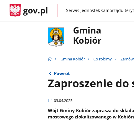
gov.pl
Serwis jednostek samorządu teryt
gov.pl
Gmina
Kobiór
Gmina Kobiór
Co robimy
Zamówi
Powrót
Zaproszenie do 
03.04.2025
Wójt Gminy Kobiór zaprasza do skład
mostowego zlokalizowanego w Kobiórz