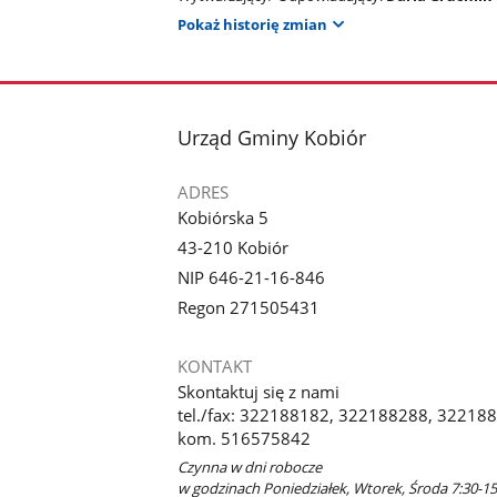
Pokaż historię zmian
stopka
Urząd Gminy Kobiór
ADRES
Kobiórska 5
43-210 Kobiór
NIP 646-21-16-846
Regon 271505431
KONTAKT
Skontaktuj się z nami
tel./fax: 322188182, 322188288, 3221885
kom. 516575842
Czynna w dni robocze
w godzinach Poniedziałek, Wtorek, Środa 7:30-15