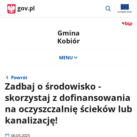
przejdź
gov.pl
do
wyszukiwar
Przejdź
do
Gmina
serwis
Kobiór
Biulety
Informa
Publicz
MENU
Gmina
Kobiór
Powrót
Zadbaj o środowisko -
skorzystaj z dofinansowania
na oczyszczalnię ścieków lub
kanalizację!
06.05.2025