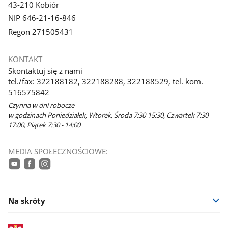
43-210 Kobiór
NIP 646-21-16-846
Regon 271505431
KONTAKT
Skontaktuj się z nami
tel./fax: 322188182, 322188288, 322188529, tel. kom.
516575842
Czynna w dni robocze
w godzinach Poniedziałek, Wtorek, Środa 7:30-15:30, Czwartek 7:30 -
17:00, Piątek 7:30 - 14:00
MEDIA SPOŁECZNOŚCIOWE:
youtube
facebook
instagram
Na skróty