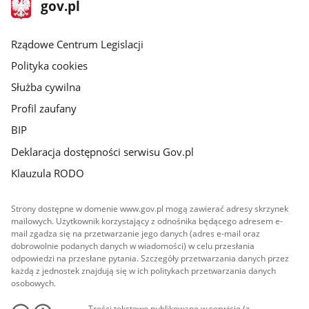
stopka
Strona
gov.pl
gov.pl
główna
Rządowe Centrum Legislacji
Polityka cookies
Służba cywilna
Profil zaufany
BIP
Deklaracja dostępności serwisu Gov.pl
Klauzula RODO
Strony dostępne w domenie www.gov.pl mogą zawierać adresy skrzynek
mailowych. Użytkownik korzystający z odnośnika będącego adresem e-
mail zgadza się na przetwarzanie jego danych (adres e-mail oraz
dobrowolnie podanych danych w wiadomości) w celu przesłania
odpowiedzi na przesłane pytania. Szczegóły przetwarzania danych przez
każdą z jednostek znajdują się w ich politykach przetwarzania danych
osobowych.
Treści tekstowe publikowane w serwisie (z