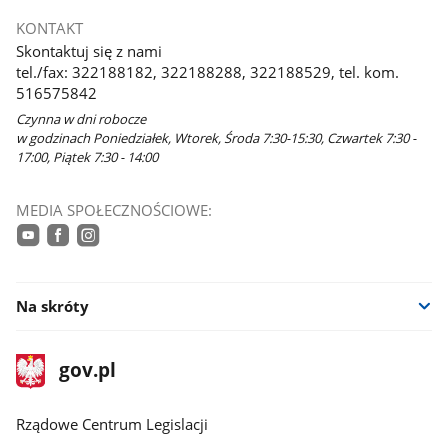
KONTAKT
Skontaktuj się z nami
tel./fax: 322188182, 322188288, 322188529, tel. kom.
516575842
Czynna w dni robocze
w godzinach Poniedziałek, Wtorek, Środa 7:30-15:30, Czwartek 7:30 -
17:00, Piątek 7:30 - 14:00
MEDIA SPOŁECZNOŚCIOWE:
youtube
facebook
instagram
Na skróty
stopka
Strona
gov.pl
gov.pl
główna
Rządowe Centrum Legislacji