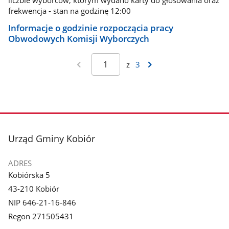
frekwencja - stan na godzinę 12:00
Informacje o godzinie rozpoczącia pracy
Obwodowych Komisji Wyborczych
z
3
stopka
Urząd Gminy Kobiór
ADRES
Kobiórska 5
43-210 Kobiór
NIP 646-21-16-846
Regon 271505431