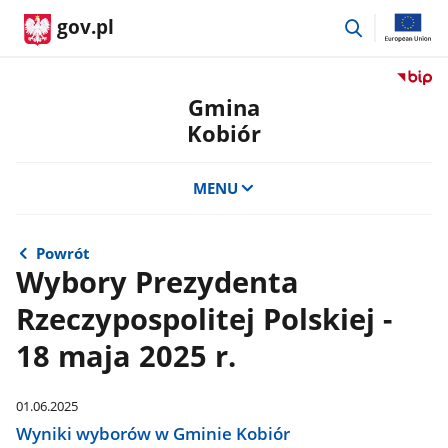
przejdź
gov.pl
do
wyszukiwar
Przejdź
do
Gmina
serwis
Kobiór
Biulety
Informa
Publicz
MENU
Gmina
Kobiór
Powrót
Wybory Prezydenta
Rzeczypospolitej Polskiej -
18 maja 2025 r.
01.06.2025
Wyniki wyborów w Gminie Kobiór