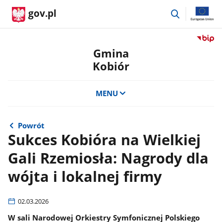
przejdź
gov.pl
do
wyszukiwar
Przejdź
do
Gmina
serwis
Kobiór
Biulety
Informa
Publicz
MENU
Gmina
Kobiór
Powrót
Sukces Kobióra na Wielkiej
Gali Rzemiosła: Nagrody dla
wójta i lokalnej firmy
02.03.2026
W sali Narodowej Orkiestry Symfonicznej Polskiego