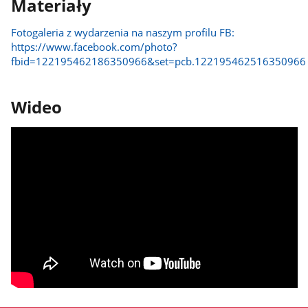
Materiały
Fotogaleria z wydarzenia na naszym profilu FB:
https://www.facebook.com/photo?
fbid=122195462186350966&set=pcb.122195462516350966
Wideo