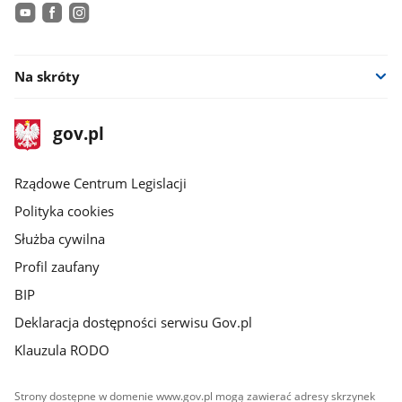
youtube
facebook
instagram
Na skróty
stopka
Strona
gov.pl
gov.pl
główna
Rządowe Centrum Legislacji
Polityka cookies
Służba cywilna
Profil zaufany
BIP
Deklaracja dostępności serwisu Gov.pl
Klauzula RODO
Strony dostępne w domenie www.gov.pl mogą zawierać adresy skrzynek