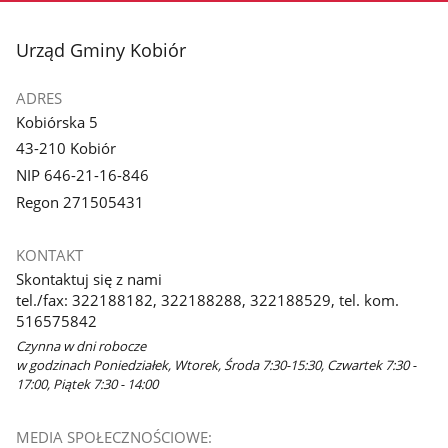
stopka
Urząd Gminy Kobiór
ADRES
Kobiórska 5
43-210 Kobiór
NIP 646-21-16-846
Regon 271505431
KONTAKT
Skontaktuj się z nami
tel./fax: 322188182, 322188288, 322188529, tel. kom.
516575842
Czynna w dni robocze
w godzinach Poniedziałek, Wtorek, Środa 7:30-15:30, Czwartek 7:30 -
17:00, Piątek 7:30 - 14:00
MEDIA SPOŁECZNOŚCIOWE: