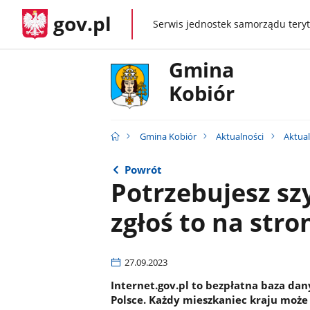
gov.pl
Serwis jednostek samorządu teryt
gov.pl
Gmina
Kobiór
Gmina Kobiór
Aktualności
Aktual
Powrót
Potrzebujesz sz
zgłoś to na stro
27.09.2023
Internet.gov.pl to bezpłatna baza d
Polsce. Każdy mieszkaniec kraju może 