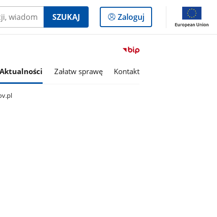
Logowanie
SZUKAJ
Zaloguj
do
panelu
Przejdź
do
serwisu
Aktualności
Załatw sprawę
Kontakt
Biuletyn
Informacji
ov.pl
Publicznej
Gmina
Kobiór