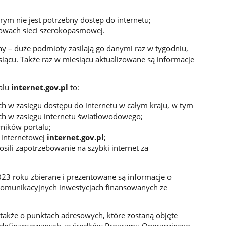
órym nie jest potrzebny dostęp do internetu;
owach sieci szerokopasmowej.
y – duże podmioty zasilają go danymi raz w tygodniu,
siącu. Także raz w miesiącu aktualizowane są informacje
alu
internet.gov.pl
to:
 w zasięgu dostępu do internetu w całym kraju, w tym
h w zasięgu internetu światłowodowego;
ników portalu;
 internetowej
internet.gov.pl
;
osili zapotrzebowanie na szybki internet za
2023 roku zbierane i prezentowane są informacje o
komunikacyjnych inwestycjach finansowanych ze
akże o punktach adresowych, które zostaną objęte