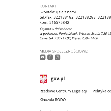
KONTAKT
Skontaktuj się z nami
tel./fax: 322188182, 322188288, 3221885
kom. 516575842
Czynna w dni robocze
w godzinach Poniedziałek, Wtorek, Środa 7:30-15
Czwartek 7:30 - 17:00, Piątek 7:30 - 14:00
MEDIA SPOŁECZNOŚCIOWE:
youtube
facebook
instagram
stopka
Strona
gov.pl
gov.pl
główna
Rządowe Centrum Legislacji
Polityka c
Klauzula RODO