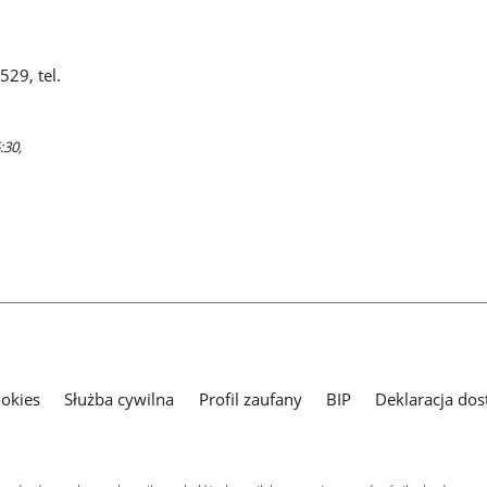
29, tel.
:30,
ookies
Służba cywilna
Profil zaufany
BIP
Deklaracja dos