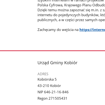
szybkim internetem w ramach projektów
Polska Cyfrowa, Krajowego Planu Odbudo
Dzięki temu można zapoznać się m.in. z
internetu do pojedynczych budynków, kt
publicznych, a w części przez samych ope
Zachęcamy do wejścia na
https://intern
stopka
Urząd Gminy Kobiór
ADRES
Kobiórska 5
43-210 Kobiór
NIP 646-21-16-846
Regon 271505431