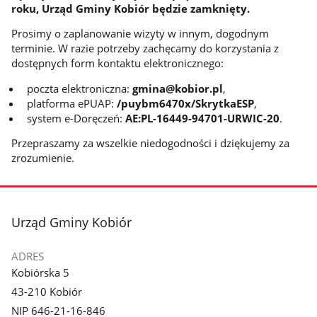
roku, Urząd Gminy Kobiór będzie zamknięty.
Prosimy o zaplanowanie wizyty w innym, dogodnym
terminie. W razie potrzeby zachęcamy do korzystania z
dostępnych form kontaktu elektronicznego:
poczta elektroniczna:
gmina@kobior.pl
,
platforma ePUAP:
/puybm6470x/SkrytkaESP
,
system e-Doręczeń:
AE:PL-16449-94701-URWIC-20
.
Przepraszamy za wszelkie niedogodności i dziękujemy za
zrozumienie.
stopka
Urząd Gminy Kobiór
ADRES
Kobiórska 5
43-210 Kobiór
NIP 646-21-16-846