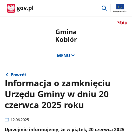
przejdź
gov.pl
do
wyszukiwar
Przejdź
do
Gmina
serwis
Kobiór
Biulety
Informa
Publicz
MENU
Gmina
Kobiór
Powrót
Informacja o zamknięciu
Urzędu Gminy w dniu 20
czerwca 2025 roku
12.06.2025
Uprzejmie informujemy, że w piątek, 20 czerwca 2025