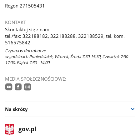
Regon 271505431
KONTAKT
Skontaktuj się z nami
tel./fax: 322188182, 322188288, 322188529, tel. kom.
516575842
Czynna w dni robocze
w godzinach Poniedziałek, Wtorek, Środa 7:30-15:30, Czwartek 7:30 -
17:00, Piątek 7:30 - 14:00
MEDIA SPOŁECZNOŚCIOWE:
youtube
facebook
instagram
Na skróty
stopka
Strona
gov.pl
gov.pl
główna