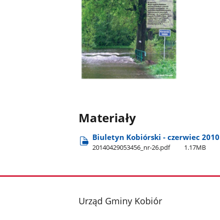
Materiały
Biuletyn Kobiórski - czerwiec 2010
20140429053456​_nr-26.pdf
1.17MB
stopka
Urząd Gminy Kobiór