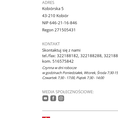
ADRES
Kobiórska 5
43-210 Kobiór
NIP 646-21-16-846
Regon 271505431
KONTAKT
Skontaktuj się z nami
tel./fax: 322188182, 322188288, 3221885
kom. 516575842
Czynna w dni robocze
w godzinach Poniedziałek, Wtorek, Środa 7:30-15
Czwartek 7:30 - 17:00, Piątek 7:30 - 14:00
MEDIA SPOŁECZNOŚCIOWE:
youtube
facebook
instagram