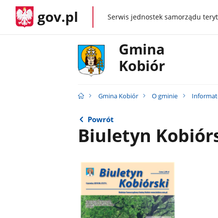
gov.pl
Serwis jednostek samorządu teryt
gov.pl
Gmina
Kobiór
Gmina Kobiór
O gminie
Informat
Powrót
Biuletyn Kobiórs