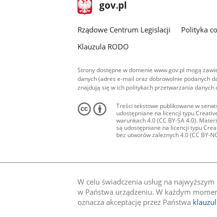
stopka
Strona
gov.pl
gov.pl
główna
Rządowe Centrum Legislacji
Polityka c
Klauzula RODO
Strony dostępne w domenie www.gov.pl mogą zawier
danych (adres e-mail oraz dobrowolnie podanych da
znajdują się w ich politykach przetwarzania danych
Treści tekstowe publikowane w serwis
udostępniane na licencji typu Creat
warunkach 4.0 (CC BY-SA 4.0). Materia
są udostępniane na licencji typu Cr
bez utworów zależnych 4.0 (CC BY-NC-N
W celu świadczenia usług na najwyższym p
w Państwa urządzeniu. W każdym momenci
oznacza akceptację przez Państwa
klauzu