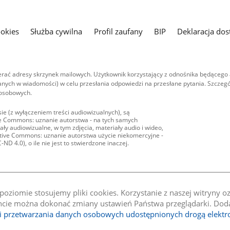
ookies
Służba cywilna
Profil zaufany
BIP
Deklaracja dos
ać adresy skrzynek mailowych. Użytkownik korzystający z odnośnika będącego 
nych w wiadomości) w celu przesłania odpowiedzi na przesłane pytania. Szczegó
 osobowych.
ie (z wyłączeniem treści audiowizualnych), są
ive Commons: uznanie autorstwa - na tych samych
ły audiowizualne, w tym zdjęcia, materiały audio i wideo,
eative Commons: uznanie autorstwa użycie niekomercyjne -
D 4.0), o ile nie jest to stwierdzone inaczej.
oziomie stosujemy pliki cookies. Korzystanie z naszej witryny 
e można dokonać zmiany ustawień Państwa przeglądarki. Dodat
li przetwarzania danych osobowych udostępnionych drogą elektr