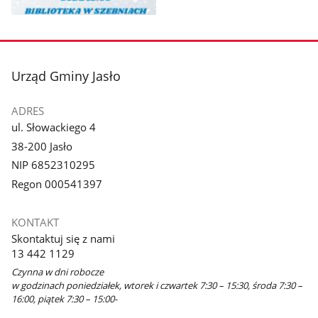
Pokaż
zdjęcie
1
z
stopka
Urząd Gminy Jasło
galerii.
ADRES
ul. Słowackiego 4
38-200 Jasło
NIP 6852310295
Regon 000541397
KONTAKT
Skontaktuj się z nami
13 442 1129
Czynna w dni robocze
w godzinach poniedziałek, wtorek i czwartek 7:30 – 15:30, środa 7:30 –
16:00, piątek 7:30 – 15:00-