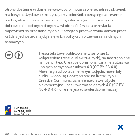
Strony dostępne w domenie www.gov.pl mogą zawierać adresy skrzynek
mailowych. Użytkownik korzystający z odnośnika będącego adresem e-
mail zgadza się na przetwarzanie jego danych (adres e-mail oraz
dobrowolnie podanych danych w wiadomości) w celu przesłania
odpowiedzi na przesłane pytania. Szczegóły przetwarzania danych przez
każdą z jednostek znajdują się w ich politykach przetwarzania danych
osobowych.
Treści tekstowe publikowane w serwisie (z
wyłączeniem treści audiowizualnych), są udostępniane
na licencji typu Creative Commons: uznanie autorstwa
- na tych samych warunkach 4.0 (CC BY-SA 4.0).
Materiały audiowizualne, w tym zdjęcia, materiały
audio i wideo, są udostępniane na licencji typu
Creative Commons: uznanie autorstwa użycie
niekomercyjne - bez utworów zależnych 4.0 (CC BY-
NC-ND 4.0), o ile nie jest to stwierdzone inaczej.
W celu świadczenia usług na najwyższym poziomie