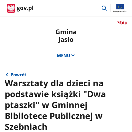
przejdź
gov.pl
do
wyszukiwar
Przejdź
do
Gmina
serwis
Jasło
Biulety
Informa
Publicz
MENU
Gmina
Jasło
Powrót
Warsztaty dla dzieci na
podstawie książki "Dwa
ptaszki" w Gminnej
Bibliotece Publicznej w
Szebniach