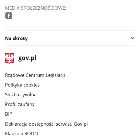
MEDIA SPOŁECZNOŚCIOWE:
facebook
Na skróty
stopka
Strona
gov.pl
gov.pl
główna
Rządowe Centrum Legislacji
Polityka cookies
Służba cywilna
Profil zaufany
BIP
Deklaracja dostępności serwisu Gov.pl
Klauzula RODO