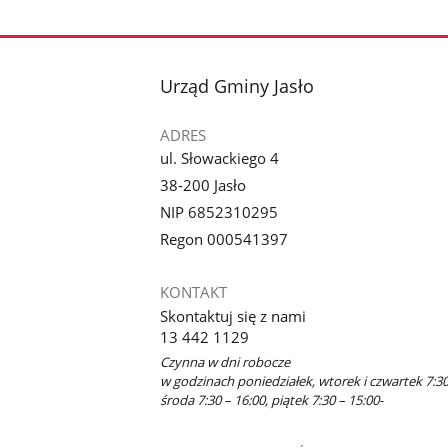
Pokaż
zdjęcie
1
z
stopka
Urząd Gminy Jasło
galerii.
ADRES
ul. Słowackiego 4
38-200 Jasło
NIP 6852310295
Regon 000541397
KONTAKT
Skontaktuj się z nami
13 442 1129
Czynna w dni robocze
w godzinach poniedziałek, wtorek i czwartek 7:30
środa 7:30 – 16:00, piątek 7:30 – 15:00-