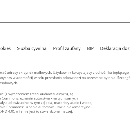
ookies
Służba cywilna
Profil zaufany
BIP
Deklaracja dos
ać adresy skrzynek mailowych. Użytkownik korzystający z odnośnika będącego 
nych w wiadomości) w celu przesłania odpowiedzi na przesłane pytania. Szczegó
 osobowych.
ie (z wyłączeniem treści audiowizualnych), są
ive Commons: uznanie autorstwa - na tych samych
ły audiowizualne, w tym zdjęcia, materiały audio i wideo,
eative Commons: uznanie autorstwa użycie niekomercyjne -
D 4.0), o ile nie jest to stwierdzone inaczej.