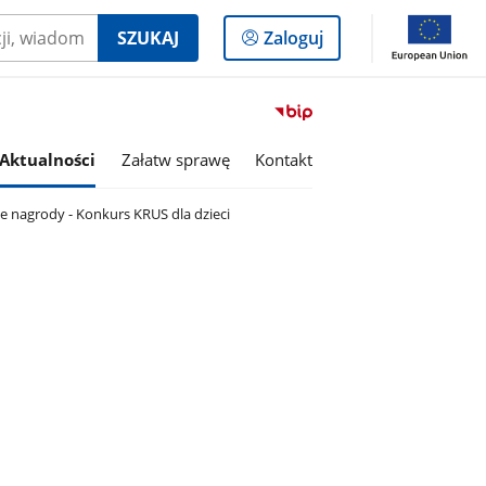
Logowanie
SZUKAJ
Zaloguj
do
panelu
Przejdź
do
serwisu
Aktualności
Załatw sprawę
Kontakt
Biuletyn
Informacji
e nagrody - Konkurs KRUS dla dzieci
Publicznej
Gmina
Jasło