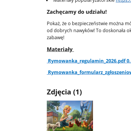
Materiały popularyzatorskie
https:
Zachęcamy do udziału!
Pokaż, że o bezpieczeństwie można mów
od dobrych nawyków! To doskonała oka
zabawę!
Materiały
Rymowanka​_regulamin​_2026.pdf 0
Rymowanka​_formularz​_zgłoszeniow
Zdjęcia (1)