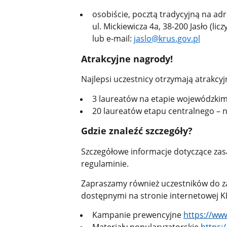
osobiście, pocztą tradycyjną na ad
ul. Mickiewicza 4a, 38-200 Jasło (li
lub e-mail:
jaslo@krus.gov.pl
Atrakcyjne nagrody!
Najlepsi uczestnicy otrzymają atrakcy
3 laureatów na etapie wojewódzkim 
20 laureatów etapu centralnego – na
Gdzie znaleźć szczegóły?
Szczegółowe informacje dotyczące zasa
regulaminie.
Zapraszamy również uczestników do z
dostępnymi na stronie internetowej K
Kampanie prewencyjne
https://ww