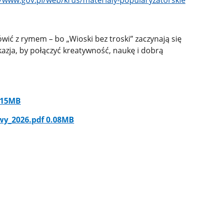
//www.gov.pl/web/krus/materialy-popularyzatorskie
ić z rymem – bo „Wioski bez troski” zaczynają się
zja, by połączyć kreatywność, naukę i dobrą
.15MB
y​_2026.pdf 0.08MB