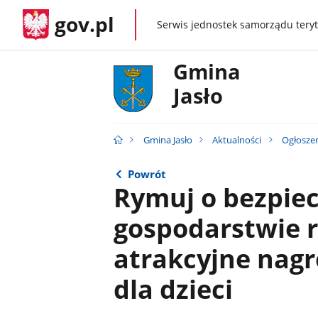
gov.pl
Serwis jednostek samorządu teryt
gov.pl
Gmina
Jasło
Gmina Jasło
Aktualności
Ogłosze
Powrót
Rymuj o bezpie
gospodarstwie r
atrakcyjne nagr
dla dzieci