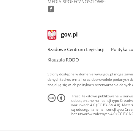
MEDIA SPOŁECZNOŚCIOWE:
facebook
stopka
Strona
gov.pl
gov.pl
główna
Rządowe Centrum Legislacji
Polityka c
Klauzula RODO
Strony dostępne w domenie www.gov.pl mogą zawier
danych (adres e-mail oraz dobrowolnie podanych da
znajdują się w ich politykach przetwarzania danych
Treści tekstowe publikowane w serwis
udostępniane na licencji typu Creat
warunkach 4.0 (CC BY-SA 4.0). Materia
są udostępniane na licencji typu Cr
bez utworów zależnych 4.0 (CC BY-NC-N