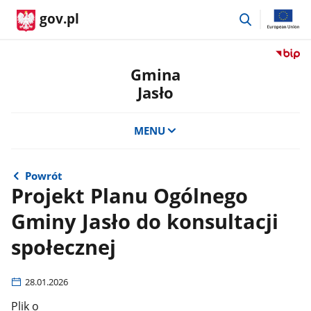
przejdź
gov.pl
do
wyszukiwar
Przejdź
do
Gmina
serwis
Jasło
Biulety
Informa
Publicz
MENU
Gmina
Jasło
Powrót
Projekt Planu Ogólnego
Gminy Jasło do konsultacji
społecznej
28.01.2026
Plik o