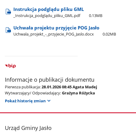
Instrukcja podglądu pliku GML
​_Instrukcja​_podglądu​_pliku​_GML.pdf
0.13MB
Uchwała projektu przyjęcie POG Jasło
Uchwala​_projekt​_-​_przyjecie​_POG​_Jaslo.docx
0.02MB
Informacje o publikacji dokumentu
Pierwsza publikacja:
28.01.2026 08:45 Agata Madej
Wytwarzający/ Odpowiadający:
Grażyna Różycka
Pokaż historię zmian
stopka
Urząd Gminy Jasło