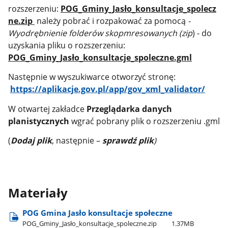
rozszerzeniu:
POG_Gminy_Jasło_konsultacje_spolecz
ne.zip
należy pobrać i rozpakować za pomocą
-
Wyodrębnienie folderów skopmresowanych (zip
) - do
uzyskania pliku o rozszerzeniu:
POG_Gminy_Jasło_konsultacje_spoleczne.gml
Następnie w wyszukiwarce otworzyć stronę:
https://aplikacje.gov.pl/app/gov_xml_validator/
W otwartej zakładce
Przeglądarka danych
planistycznych
wgrać pobrany plik o rozszerzeniu .gml
(
Dodaj plik
, następnie –
sprawdź plik
)
Materiały
POG Gmina Jasło konsultacje społeczne
POG​_Gminy​_Jasło​_konsultacje​_spoleczne.zip
1.37MB