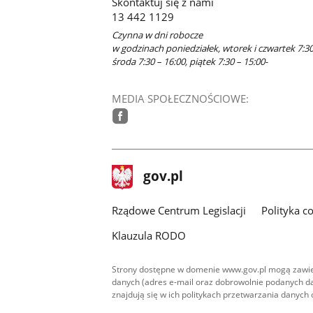
Skontaktuj się z nami
13 442 1129
Czynna w dni robocze
w godzinach poniedziałek, wtorek i czwartek 7:30
środa 7:30 – 16:00, piątek 7:30 – 15:00-
MEDIA SPOŁECZNOŚCIOWE:
facebook
stopka
Strona
gov.pl
gov.pl
główna
Rządowe Centrum Legislacji
Polityka c
Klauzula RODO
Strony dostępne w domenie www.gov.pl mogą zawier
danych (adres e-mail oraz dobrowolnie podanych da
znajdują się w ich politykach przetwarzania danych