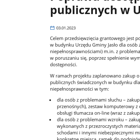
publicznych w U
03.01.2023
Celem przedsięwzięcia grantowego jest p
w budynku Urzędu Gminy Jasło dla osób 
niepełnosprawnościami) m.in. z problema
w poruszaniu się, poprzez spełnienie wy
dostępności.
W ramach projektu zaplanowano zakup o 
publicznych świadczonych w budynku dla
niepełnosprawności w tym:
dla osób z problemami słuchu – zakup 
przenośnych), zestaw komputerowy z
obsługi tłumacza on-line (wraz z zakupe
dla osób z problemami wzroku – zakup
wykonanych z przezroczystych materi
schodami i innymi niebezpiecznymi m
konkretne miejsca, ramek do podpisó