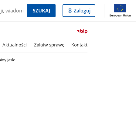
Logowanie
SZUKAJ
Zaloguj
do
panelu
Przejdź
do
serwisu
Aktualności
Załatw sprawę
Kontakt
Biuletyn
Informacji
iny Jasło
Publicznej
Gmina
Jasło