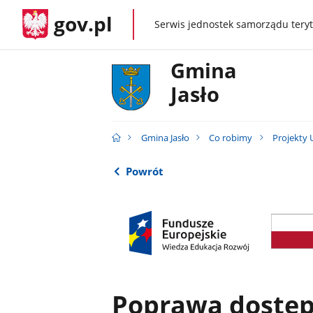
gov.pl
Serwis jednostek samorządu teryt
gov.pl
Gmina
Jasło
Gmina Jasło
Co robimy
Projekty 
Powrót
Poprawa dostęp