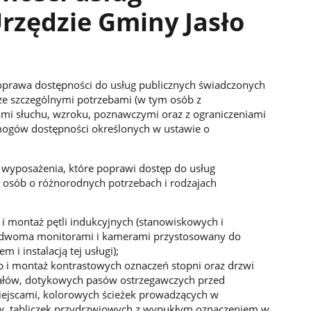
rzędzie Gminy Jasło
oprawa dostępności do usług publicznych świadczonych
ze szczególnymi potrzebami (w tym osób z
mi słuchu, wzroku, poznawczymi oraz z ograniczeniami
mogów dostępności określonych w ustawie o
wyposażenia, które poprawi dostęp do usług
 osób o różnorodnych potrzebach i rodzajach
i montaż pętli indukcyjnych (stanowiskowych i
 dwoma monitorami i kamerami przystosowany do
m i instalacją tej usługi);
 i montaż kontrastowych oznaczeń stopni oraz drzwi
ałów, dotykowych pasów ostrzegawczych przed
iejscami, kolorowych ścieżek prowadzących w
w, tabliczek przydrzwiowych z wypukłym oznaczeniem w