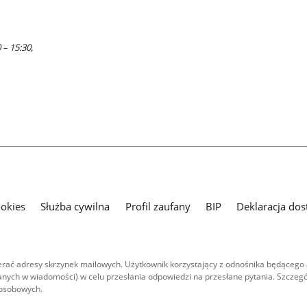
 – 15:30,
ookies
Służba cywilna
Profil zaufany
BIP
Deklaracja dos
ać adresy skrzynek mailowych. Użytkownik korzystający z odnośnika będącego 
nych w wiadomości) w celu przesłania odpowiedzi na przesłane pytania. Szczegó
 osobowych.