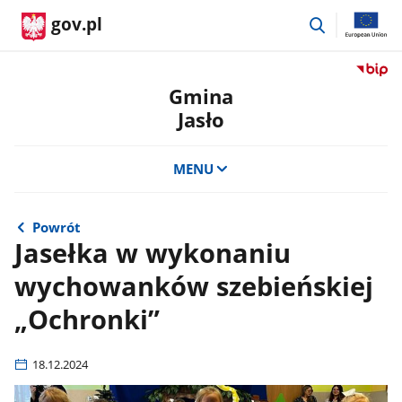
przejdź
gov.pl
do
wyszukiwar
Przejdź
do
Gmina
serwis
Jasło
Biulety
Informa
Publicz
MENU
Gmina
Jasło
Powrót
Jasełka w wykonaniu
wychowanków szebieńskiej
„Ochronki”
18.12.2024