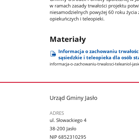
w ramach zasady trwałości projektu potw
niesamodzielnych powyżej 60 roku życia z
opiekuńczych i teleopieki.
Materiały
Informacja o zachowaniu trwałości 
sąsiedzkie i teleopieka dla osób 
informacja-o-zachowaniu-trwalosci-teleaniol-jasie
stopka
Urząd Gminy Jasło
ADRES
ul. Słowackiego 4
38-200 Jasło
NIP 6852310295