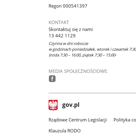
Regon 000541397
KONTAKT
Skontaktuj się z nami
13 442 1129
Czynna w dni robocze
w godzinach poniedziałek, wtorek i czwartek 7:30
środa 7:30 – 16:00, piątek 7:30 – 15:00-
MEDIA SPOŁECZNOŚCIOWE:
facebook
stopka
Strona
gov.pl
gov.pl
główna
Rządowe Centrum Legislacji
Polityka c
Klauzula RODO