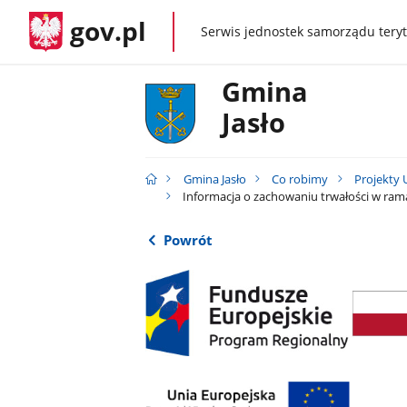
gov.pl
Serwis jednostek samorządu teryt
gov.pl
Gmina
Jasło
Gmina Jasło
Co robimy
Projekty 
Informacja o zachowaniu trwałości w ramach
Powrót