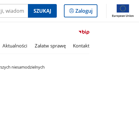
Logowanie
SZUKAJ
Zaloguj
do
panelu
Przejdź
do
serwisu
Aktualności
Załatw sprawę
Kontakt
Biuletyn
Informacji
Publicznej
tarszych niesamodzielnych
Gmina
Jasło