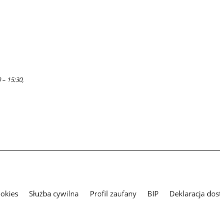
 – 15:30,
ookies
Służba cywilna
Profil zaufany
BIP
Deklaracja dos