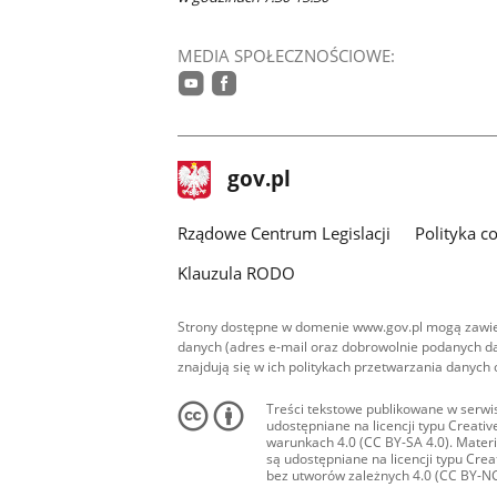
MEDIA SPOŁECZNOŚCIOWE:
youtube
facebook
stopka
Strona
gov.pl
gov.pl
główna
Rządowe Centrum Legislacji
Polityka c
Klauzula RODO
Strony dostępne w domenie www.gov.pl mogą zawier
danych (adres e-mail oraz dobrowolnie podanych da
znajdują się w ich politykach przetwarzania danych
Treści tekstowe publikowane w serwis
udostępniane na licencji typu Creat
warunkach 4.0 (CC BY-SA 4.0). Materia
są udostępniane na licencji typu Cr
bez utworów zależnych 4.0 (CC BY-NC-N