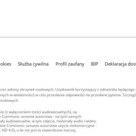
ookies
Służba cywilna
Profil zaufany
BIP
Deklaracja dos
ać adresy skrzynek mailowych. Użytkownik korzystający z odnośnika będącego 
nych w wiadomości) w celu przesłania odpowiedzi na przesłane pytania. Szczegó
 osobowych.
ie (z wyłączeniem treści audiowizualnych), są
ive Commons: uznanie autorstwa - na tych samych
ły audiowizualne, w tym zdjęcia, materiały audio i wideo,
eative Commons: uznanie autorstwa użycie niekomercyjne -
D 4.0), o ile nie jest to stwierdzone inaczej.