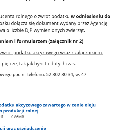
ducenta rolnego o zwrot podatku
w odniesieniu do
osku dołącza się dokument wydany przez Agencję
twa o liczbie DJP wymienionych zwierząt.
niem i formularzem (załącznik nr 2)
o zwrot podatku akcyzowego wraz z załącznikiem.
 piętrze, tak jak było to dotychczas.
wego pod nr telefonu: 52 302 30 34, w. 47.
podatku akcyzowego zawartego w cenie oleju
produkcji rolnej
df
0.86MB
cji oraz oświadczenie