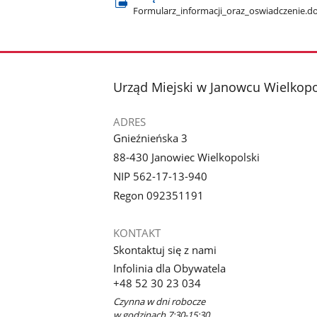
Formularz​_informacji​_oraz​_oswiadczenie.d
stopka
Urząd Miejski w Janowcu Wielkop
ADRES
Gnieźnieńska 3
88-430 Janowiec Wielkopolski
NIP 562-17-13-940
Regon 092351191
KONTAKT
Skontaktuj się z nami
Infolinia dla Obywatela
+48 52 30 23 034
Czynna w dni robocze
w godzinach 7:30-15:30