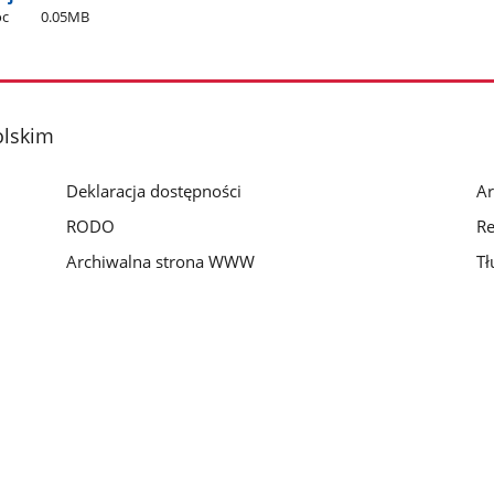
oc
0.05MB
olskim
Deklaracja dostępności
Ar
RODO
Re
Archiwalna strona WWW
Tł