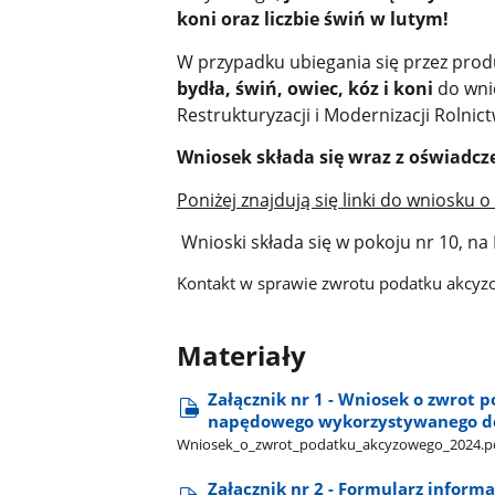
koni oraz liczbie świń w lutym!
W przypadku ubiegania się przez pro
bydła, świń, owiec, kóz i koni
do wni
Restrukturyzacji i Modernizacji Rolnic
Wniosek składa się wraz z oświadcze
Poniżej znajdują się linki do wniosku 
Wnioski składa się w pokoju nr 10, na I
Kontakt w sprawie zwrotu podatku akcyzo
Materiały
Załącznik nr 1 - Wniosek o zwrot 
napędowego wykorzystywanego do 
Wniosek​_o​_zwrot​_podatku​_akcyzowego​_2024.p
Załącznik nr 2 - Formularz informa