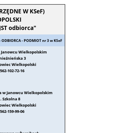
RZĘDNE W KSeF)
OPOLSKI
JST odbiorca"
 ODBIORCA - PODMIOT nr 3 w KSeF
w Janowcu Wielkopolskim
Gnieźnieńska 3
nowiec Wielkopolski
562-102-72-16
a w Janowcu Wielkopolskim
l. Szkolna 8
nowiec Wielkopolski
562-159-99-06