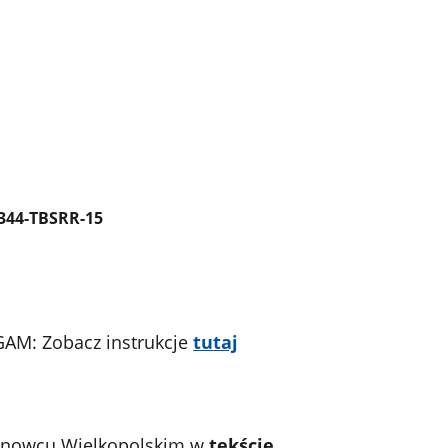
4344-TBSRR-15
GAM: Zobacz instrukcje
tutaj
Janowcu Wielkopolskim w
tekście