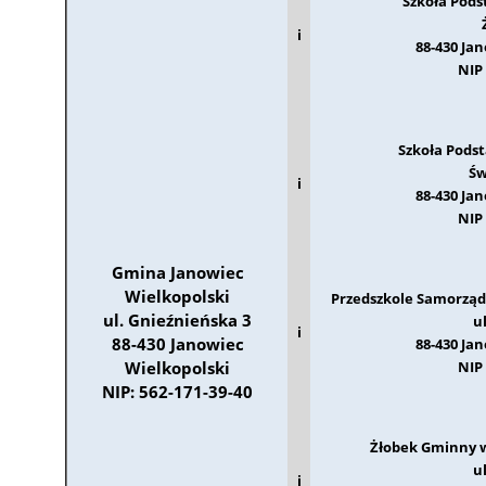
Szkoła Pod
i
88-430 Ja
NIP 
Szkoła Pods
Św
i
88-430 Ja
NIP 
Gmina Janowiec
Wielkopolski
Przedszkole Samorzą
ul. Gnieźnieńska 3
u
i
88-430 Janowiec
88-430 Ja
Wielkopolski
NIP 
NIP: 562-171-39-40
Żłobek Gminny 
u
i