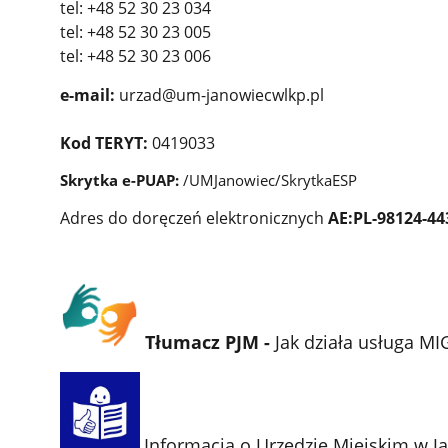
tel: +48 52 30 23 034
tel: +48 52 30 23 005
tel: +48 52 30 23 006
e-mail:
urzad@um-janowiecwlkp.pl
Kod TERYT:
0419033
Skrytka e-PUAP:
/UMJanowiec/SkrytkaESP
Adres do doręczeń elektronicznych
AE:PL-98124-4
Tłumacz PJM -
Jak działa usługa MI
Informacja o Urzędzie Miejskim w 