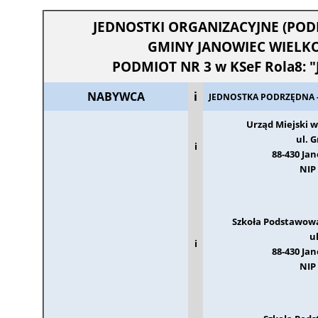
JEDNOSTKI ORGANIZACYJNE (POD
GMINY JANOWIEC WIELK
PODMIOT NR 3 w KSeF Rola8: "
NABYWCA
i
JEDNOSTKA PODRZĘDNA -
Urząd Miejski 
ul. 
i
88-430 Ja
NIP 
Szkoła Podstawow
u
i
88-430 Ja
NIP 