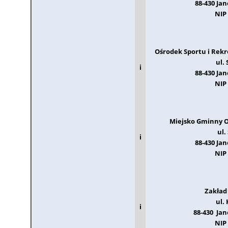
88-430 Ja
NIP 
Ośrodek Sportu i Rek
ul.
i
88-430 Ja
NIP 
Miejsko Gminny O
ul.
i
88-430 Ja
NIP 
Zakład
ul.
i
88-430 Ja
NIP 