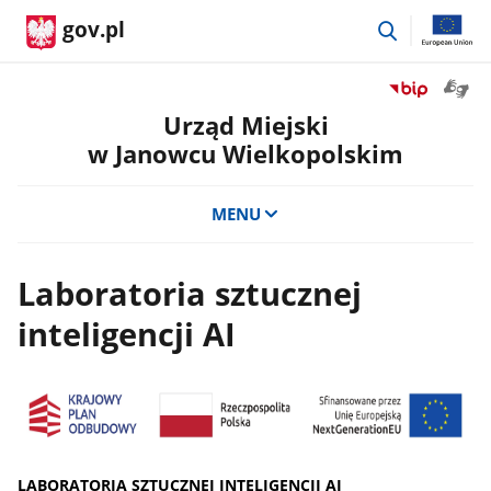
przejdź
gov.pl
do
wyszukiwar
Otwór
Przejdź
okno
do
Urząd Miejski
z
serwisu
w Janowcu Wielkopolskim
tłuma
Biuletyn
języka
Informacji
migow
Publicznej
MENU
Urząd
Miejski
w
Laboratoria sztucznej
Janowcu
Wielkopolsk
inteligencji AI
LABORATORIA SZTUCZNEJ INTELIGENCJI AI