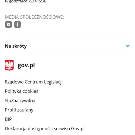
w godzinach 7:30-15:30
MEDIA SPOŁECZNOŚCIOWE:
youtube
facebook
Na skróty
stopka
Strona
gov.pl
gov.pl
główna
Rządowe Centrum Legislacji
Polityka cookies
Służba cywilna
Profil zaufany
BIP
Deklaracja dostępności serwisu Gov.pl