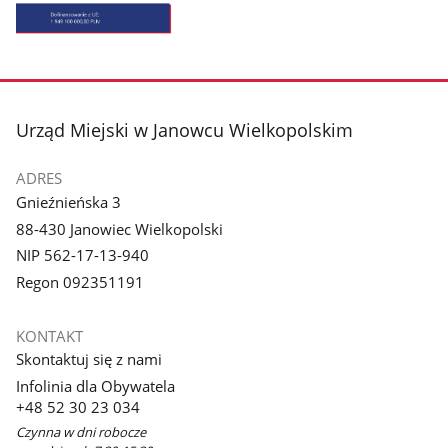
Pokaż
zdjęcie
1
z
stopka
Urząd Miejski w Janowcu Wielkopolskim
galerii.
ADRES
Gnieźnieńska 3
88-430 Janowiec Wielkopolski
NIP 562-17-13-940
Regon 092351191
KONTAKT
Skontaktuj się z nami
Infolinia dla Obywatela
+48 52 30 23 034
Czynna w dni robocze