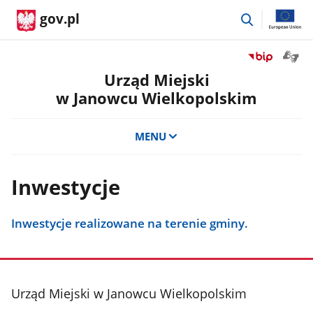
przejdź
gov.pl
do
wyszukiwar
Otwór
Przejdź
okno
do
Urząd Miejski
z
serwisu
w Janowcu Wielkopolskim
tłuma
Biuletyn
języka
Informacji
migow
Publicznej
MENU
Urząd
Miejski
w
Inwestycje
Janowcu
Wielkopolsk
Inwestycje realizowane na terenie gminy.
stopka
Urząd Miejski w Janowcu Wielkopolskim